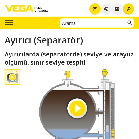
key
shopping_cart
public
email
Ayırıcı (Separatör)
Ayırıcılarda (separatörde) seviye ve arayüz
ölçümü, sınır seviye tespiti