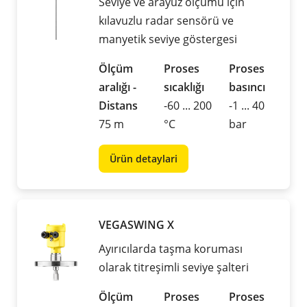
Seviye ve arayüz ölçümü için
kılavuzlu radar sensörü ve
manyetik seviye göstergesi
Ölçüm
Proses
Proses
aralığı -
sıcaklığı
basıncı
Distans
-60 ... 200
-1 ... 40
75 m
°C
bar
Ürün detaylari
VEGASWING X
Ayırıcılarda taşma koruması
olarak titreşimli seviye şalteri
Ölçüm
Proses
Proses