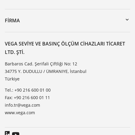
myVEGA
Cihazının geri gönderimi
DTM Collection/PACTware
Seminerler
FIRMA
Arama
Servis
VEGA hakkında
Dirençlilik listesi
Iletisim
VEGA SEVIYE VE BASINÇ ÖLÇÜM CIHAZLARI TICARET
Dielektrisite listesi
LTD. ŞTI.
Haber makaleleri
TeamViewer
Basin
Barbaros Cad. Şerifali Çiftliği No: 12
34775 Y. DUDULLU / ÜMRANIYE, İstanbul
Blog
Türkiye
Tel.: +90 216 600 01 00
Fax: +90 216 600 01 11
info.tr@vega.com
www.vega.com