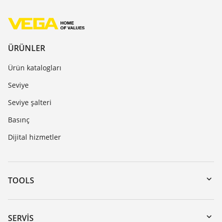
ÜRÜNLER
Ürün katalogları
Seviye
Seviye şalteri
Basınç
Dijital hizmetler
TOOLS
Download’lar
Seri numarası girerek cihaz arama
SERVIS