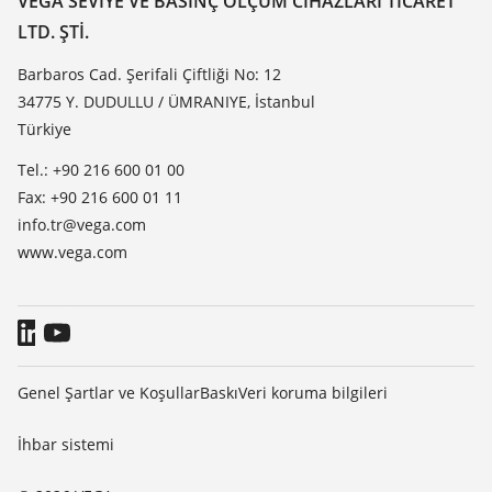
VEGA SEVIYE VE BASINÇ ÖLÇÜM CIHAZLARI TICARET
Dielektrisite listesi
LTD. ŞTI.
Haber makaleleri
TeamViewer
Basin
Barbaros Cad. Şerifali Çiftliği No: 12
34775 Y. DUDULLU / ÜMRANIYE, İstanbul
Blog
Türkiye
Tel.: +90 216 600 01 00
Fax: +90 216 600 01 11
info.tr@vega.com
www.vega.com
Genel Şartlar ve Koşullar
Baskı
Veri koruma bilgileri
İhbar sistemi