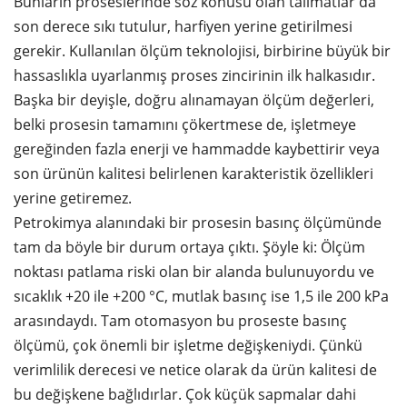
Bunların proseslerinde söz konusu olan talimatlar da
son derece sıkı tutulur, harfiyen yerine getirilmesi
gerekir. Kullanılan ölçüm teknolojisi, birbirine büyük bir
hassaslıkla uyarlanmış proses zincirinin ilk halkasıdır.
Başka bir deyişle, doğru alınamayan ölçüm değerleri,
belki prosesin tamamını çökertmese de, işletmeye
gereğinden fazla enerji ve hammadde kaybettirir veya
son ürünün kalitesi belirlenen karakteristik özellikleri
yerine getiremez.
Petrokimya alanındaki bir prosesin basınç ölçümünde
tam da böyle bir durum ortaya çıktı. Şöyle ki: Ölçüm
noktası patlama riski olan bir alanda bulunuyordu ve
sıcaklık +20 ile +200 °C, mutlak basınç ise 1,5 ile 200 kPa
arasındaydı. Tam otomasyon bu proseste basınç
ölçümü, çok önemli bir işletme değişkeniydi. Çünkü
verimlilik derecesi ve netice olarak da ürün kalitesi de
bu değişkene bağlıdırlar. Çok küçük sapmalar dahi