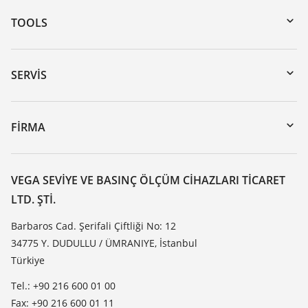
TOOLS
Download’lar
Seri numarası girerek cihaz arama
SERVIS
myVEGA
Cihazının geri gönderimi
DTM Collection/PACTware
Seminerler
FIRMA
Arama
Servis
VEGA hakkında
Dirençlilik listesi
Iletisim
VEGA SEVIYE VE BASINÇ ÖLÇÜM CIHAZLARI TICARET
Dielektrisite listesi
LTD. ŞTI.
Haber makaleleri
TeamViewer
Basin
Barbaros Cad. Şerifali Çiftliği No: 12
34775 Y. DUDULLU / ÜMRANIYE, İstanbul
Blog
Türkiye
Tel.: +90 216 600 01 00
Fax: +90 216 600 01 11