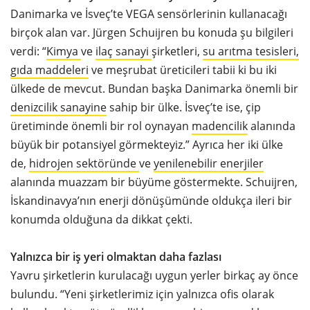
Danimarka ve İsveç’te VEGA sensörlerinin kullanacağı
birçok alan var. Jürgen Schuijren bu konuda şu bilgileri
verdi: “
Kimya
ve
ilaç sanayi
şirketleri,
su arıtma tesisleri,
gıda maddeleri
ve meşrubat üreticileri tabii ki bu iki
ülkede de mevcut. Bundan başka Danimarka önemli bir
denizcilik sanayine
sahip bir ülke. İsveç’te ise, çip
üretiminde önemli bir rol oynayan
madencilik
alanında
büyük bir potansiyel görmekteyiz.” Ayrıca her iki ülke
de,
hidrojen sektöründe
ve
yenilenebilir enerjiler
alanında muazzam bir büyüme göstermekte. Schuijren,
İskandinavya’nın enerji dönüşümünde oldukça ileri bir
konumda olduğuna da dikkat çekti.
Yalnızca bir iş yeri olmaktan daha fazlası
Yavru şirketlerin kurulacağı uygun yerler birkaç ay önce
bulundu. “Yeni şirketlerimiz için yalnızca ofis olarak