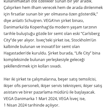
kullanılmaktan öte özellikler sunan bir yer aradık.
Çalışırken hem ilham verecek hem de arada dinlenmek
için fırsatlar sunan bir yer olmasına özen gösterdik,”
diye anlattı Schuijren. VEGA’nın şirket binası,
Danimarka’da Kopenhag’da modern yaşam tarzının
tarihle buluştuğu gözde bir semt olan eski “Carlsberg
City”de yer alıyor. İsveç’teki şirket ise, Stockholm’ün
kalbinde bulunan ve inovatif bir semt olan
Hagastaden’de kuruldu. Şirket burada, “Life City” bina
kompleksinde bulunan yerleşkesiyle geleceği
şekillendirmek için kolları sıvadı.
Her iki şirket te çalışmalarına, beşer satış temsilcisi,
ikişer ofis personeli, ikişer servis teknisyeni, ikişer satış
asistanı ve birer pazarlama müdürü ile başlayacak.
VEGA Danimarka 1 Mart 2024, VEGA İsveç ise,
1 Nisan 2024 tarihinde açılıyor.