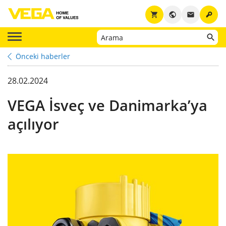
key
shopping_cart
public
email
Önceki haberler
28.02.2024
VEGA İsveç ve Danimarka’ya
açılıyor