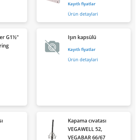
Kayıtlı fiyatlar
Ürün detaylari
ter G1½"
Işın kapsülü
ring
Kayıtlı fiyatlar
Ürün detaylari
sı
Kapama cıvatası
VEGAWELL 52,
VEGABAR 66/67