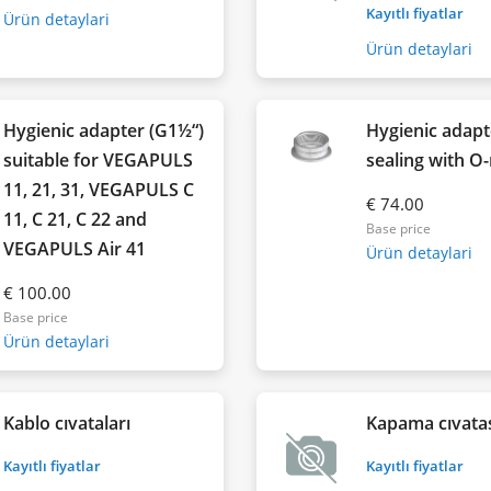
Kayıtlı fiyatlar
Ürün detaylari
Ürün detaylari
Hygienic adapter (G1½“)
Hygienic adap
suitable for VEGAPULS
sealing with O-
11, 21, 31, VEGAPULS C
€ 74.00
11, C 21, C 22 and
Base price
VEGAPULS Air 41
Ürün detaylari
€ 100.00
Base price
Ürün detaylari
Kablo cıvataları
Kapama cıvata
Kayıtlı fiyatlar
Kayıtlı fiyatlar