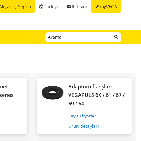
key
Alışveriş Sepeti
Türkiye
Iletisim
myVEGA
public
email
gnet
Adaptörü flanşları
series
VEGAPULS 6X / 61 / 67 /
69 / 64
Kayıtlı fiyatlar
Ürün detaylari