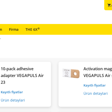
shopping_cart
®
im
Firma
THE 6X
10-pack adhesive
Activation ma
adapter VEGAPULS Air
VEGAPULS Air 
23
Kayıtlı fiyatlar
Kayıtlı fiyatlar
Ürün detaylari
Ürün detaylari