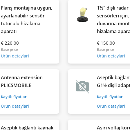
Flanş montajına uygun,
1½" dişli radar
ayarlanabilir sensör
sensörleri için
tutuculu hizalama
duvarına monta
aparatı
hizalama apara
€ 220.00
€ 150.00
Base price
Base price
Ürün detaylari
Ürün detaylari
Antenna extension
Aseptik bağlant
PLICSMOBILE
G1½ dişli adap
Kayıtlı fiyatlar
Kayıtlı fiyatlar
Ürün detaylari
Ürün detaylari
Aseptik bağlantı kaynak
Aşırı voltaj ko