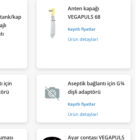
Anten kapağı
, tank/kap
VEGAPULS 68
jlı
Kayıtlı fiyatlar
tı
Ürün detaylari
ı için
Aseptik bağlantı için G¾
törü
dişli adaptörü
Kayıtlı fiyatlar
Ürün detaylari
ruması
Ayar contası VEGAPULS