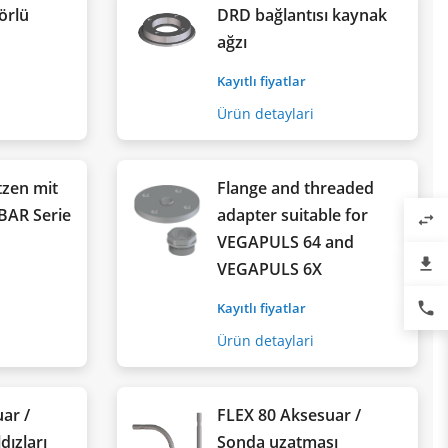
örlü
DRD bağlantısı kaynak
ağzı
Kayıtlı fiyatlar
Ürün detaylari
tzen mit
Flange and threaded
BAR Serie
adapter suitable for
swap_horiz
VEGAPULS 64 and
file_download
VEGAPULS 6X
phone
Kayıtlı fiyatlar
Ürün detaylari
ar /
FLEX 80 Aksesuar /
dızları
Sonda uzatması