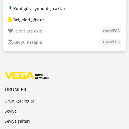
Konfigürasyonu dışa aktar
Belgeleri göster
Favorilere ekle
my
VEGA
vpn_key
Kiloyu hesapla
my
VEGA
vpn_key
ÜRÜNLER
Ürün katalogları
Seviye
Seviye şalteri