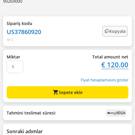
90269000
Sipariş kodu
US37860920
Kopyala
SP.C
Miktar
Total amount net
€ 120.00
Fiyat hesaplamasını göster
shopping_cart
Sepete ekle
Tahmini teslimat süresi:
my
VEGA
vpn_key
Sonraki adımlar