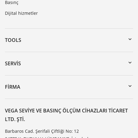
Basınç
Dijital hizmetler
TOOLS
Download’lar
Seri numarası girerek cihaz arama
SERVIS
myVEGA
Cihazının geri gönderimi
DTM Collection/PACTware
Seminerler
FIRMA
Arama
Servis
VEGA hakkında
Dirençlilik listesi
Iletisim
VEGA SEVIYE VE BASINÇ ÖLÇÜM CIHAZLARI TICARET
Dielektrisite listesi
LTD. ŞTI.
Haber makaleleri
TeamViewer
Basin
Barbaros Cad. Şerifali Çiftliği No: 12