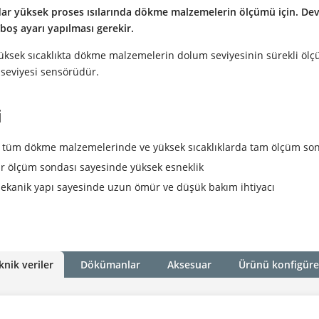
dar yüksek proses ısılarında dökme malzemelerin ölçümü için. De
/boş ayarı yapılması gerekir.
üksek sıcaklıkta dökme malzemelerin dolum seviyesinin sürekli ölç
 seviyesi sensörüdür.
i
tüm dökme malzemelerinde ve yüksek sıcaklıklarda tam ölçüm son
lir ölçüm sondası sayesinde yüksek esneklik
kanik yapı sayesinde uzun ömür ve düşük bakım ihtiyacı
knik veriler
Dökümanlar
Aksesuar
Ürünü konfigüre