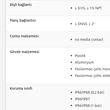
Dişli bağlantı
≥ G1½, ≥ 1½ NPT
Flanş bağlantısı
≥ DN50, ≥ 2"
Conta malzemesi
no media contact
Gövde malzemesi
Plastik
Alüminyum
Paslanmaz çelik, ha
Paslanmaz çelik, elekr
Koruma sınıfı
IP66/IP68 (0,2 bar)
IP66/IP67
IP66/IP68 (1 bar)