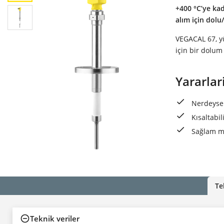
+400 °C’ye ka
alım için dolu
VEGACAL 67, y
için bir dolum
Yararlar
Nerdeyse 
Kısaltabi
Sağlam me
Te
Teknik veriler