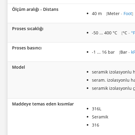
Ölçüm aralığı - Distans
40 m
Meter
-
Foot
[
]
Proses sıcaklığı
-50 ... 400 °C
°C
-
°F
[
Proses basıncı
-1 ... 16 bar
Bar
-
k
[
Model
seramik izolasyonlu 
seram. izolasyonlu ha
seramik izolasyonlu 
Maddeye temas eden kısımlar
316L
Seramik
316