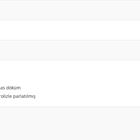
ssas döküm
olizle parlatılmış