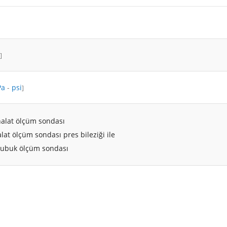
]
Pa
-
psi
]
halat ölçüm sondası
lat ölçüm sondası pres bileziği ile
çubuk ölçüm sondası