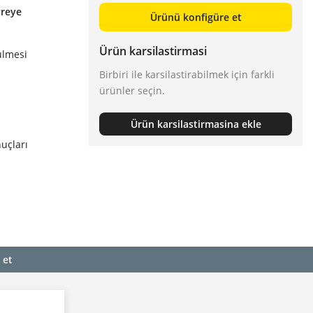
vreye
Ürünü konfigüre et
Ürün karsilastirmasi
ülmesi
Birbiri ile karsilastirabilmek için farkli
ürünler seçin.
Ürün karsilastirmasina ekle
uçları
 et