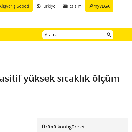
key
Alışveriş Sepeti
Türkiye
Iletisim
myVEGA
public
email
sitif yüksek sıcaklık ölçüm
Ürünü konfigüre et