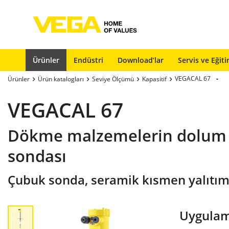
Ürünler
Endüstri
Download’lar
Servis ve Eğit
VEGACAL 67
Ürünler
Ürün katalogları
Seviye Ölçümü
Kapasitif
VEGACAL 67
Dökme malzemelerin dolum se
sondası
Çubuk sonda, seramik kısmen yalıtım
Uygulam