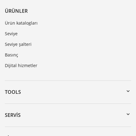
ÜRÜNLER
Ürün katalogları
Seviye
Seviye şalteri
Basınç
Dijital hizmetler
TOOLS
Download’lar
Seri numarası girerek cihaz arama
SERVIS
myVEGA
Cihazının geri gönderimi
DTM Collection/PACTware