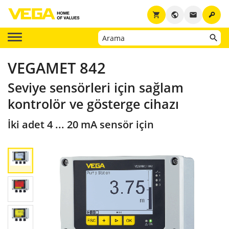
key
shopping_cart
public
email
VEGAMET 842
Seviye sensörleri için sağlam
kontrolör ve gösterge cihazı
İki adet 4 ... 20 mA sensör için