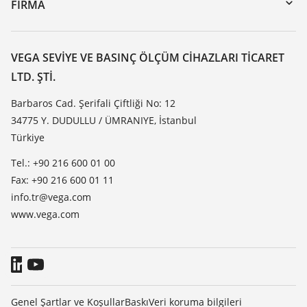
Seminerler
FIRMA
Arama
Servis
VEGA hakkında
Dirençlilik listesi
Iletisim
VEGA SEVIYE VE BASINÇ ÖLÇÜM CIHAZLARI TICARET
Dielektrisite listesi
LTD. ŞTI.
Haber makaleleri
TeamViewer
Basin
Barbaros Cad. Şerifali Çiftliği No: 12
34775 Y. DUDULLU / ÜMRANIYE, İstanbul
Blog
Türkiye
Tel.: +90 216 600 01 00
Fax: +90 216 600 01 11
info.tr@vega.com
www.vega.com
Genel Şartlar ve Koşullar
Baskı
Veri koruma bilgileri