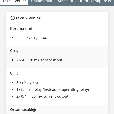
Teknik veriler
Dökümanlar
Aksesuar
Ürünü konfigüre et
Teknik veriler
Koruma sınıfı
IP66/IP67, Type 4X
Giriş
2 x 4 … 20 mA sensor input
Çıkış
3 x röle çıkışı
1x failure relay (instead of operating relay)
2x 0/4 ... 20 mA current output
Ortam sıcaklığı