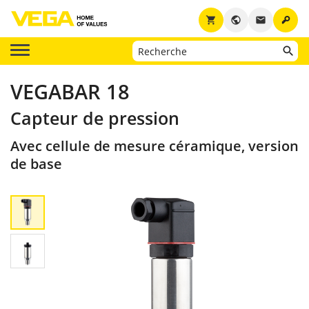
key
shopping_cart
public
email
VEGABAR 18
Capteur de pression
Avec cellule de mesure céramique, version
de base