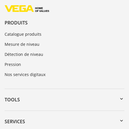
PRODUITS
Catalogue produits
Mesure de niveau
Détection de niveau
Pression
Nos services digitaux
TOOLS
Téléchargements
Recherche par numéro de série
SERVICES