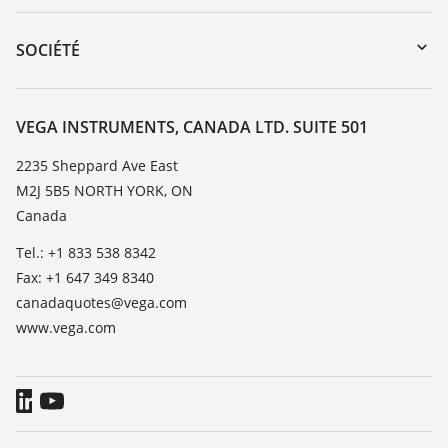
myVEGA
Retour d'appareil
DTM Collection/PACTware
Service client
SOCIÉTÉ
Recherche
Liste de compatibilité chimique
À propos de VEGA
Liste des constantes diélectriques
Contact
VEGA INSTRUMENTS, CANADA LTD. SUITE 501
TeamViewer
News
2235 Sheppard Ave East
M2J 5B5 NORTH YORK, ON
Presse
Canada
Blog
Tel.: +1 833 538 8342
Fax: +1 647 349 8340
canadaquotes@vega.com
www.vega.com