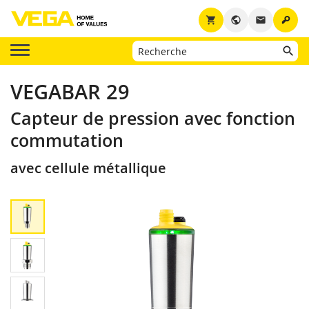
key
shopping_cart
public
email
VEGABAR 29
Capteur de pression avec fonction
commutation
avec cellule métallique