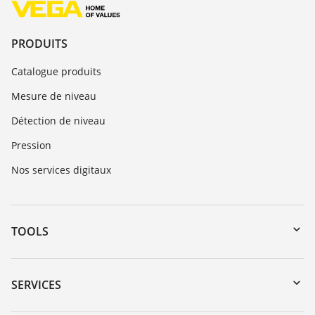
PRODUITS
Catalogue produits
Mesure de niveau
Détection de niveau
Pression
Nos services digitaux
TOOLS
Téléchargements
Recherche par numéro de série
SERVICES
myVEGA
Retour d'appareil