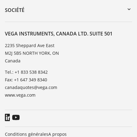
DTM Collection/PACTware
Service client
SOCIÉTÉ
Recherche
Liste de compatibilité chimique
À propos de VEGA
Liste des constantes diélectriques
Contact
VEGA INSTRUMENTS, CANADA LTD. SUITE 501
TeamViewer
News
2235 Sheppard Ave East
M2J 5B5 NORTH YORK, ON
Presse
Canada
Blog
Tel.: +1 833 538 8342
Fax: +1 647 349 8340
canadaquotes@vega.com
www.vega.com
Conditions générales
A propos