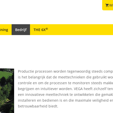
W
shopping_cart
®
ining
Bedrijf
THE 6X
Productie processen worden tegenwoordig steeds comp
is het belangrijk dat de meettechnieken die gebruikt wo
controle en om de processen te monitoren steeds makkel
begrijpen en intuïtiever worden. VEGA heeft zichzelf ten
een innovatieve meettechniek te ontwikkelen die gemakk
installeren en bedienen is en die maximale veiligheid e
betrouwbaarheid biedt.