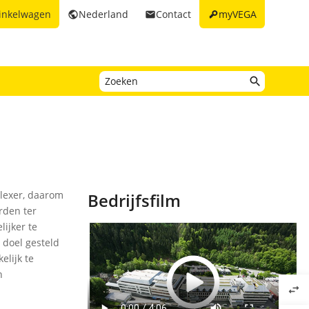
key
inkelwagen
Nederland
Contact
myVEGA
public
email
lexer, daarom
Bedrijfsfilm
rden ter
ijker te
 doel gesteld
elijk te
n
swap_horiz