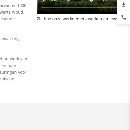
file_download
arvan er 1000
 Zwarte Woud.
phone
Zie hoe onze werknemers werken en leven.
leisende
 opwekking,
jd netwerk van
e en haar
euringen voor
chnische