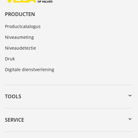
PRODUCTEN
Productcatalogus
Niveaumeting
Niveaudetectie
Druk
Digitale dienstverlening
TOOLS
myVEGA
Downloads
SERVICE
Serienummer zoeken
Reparatieformulier instrument