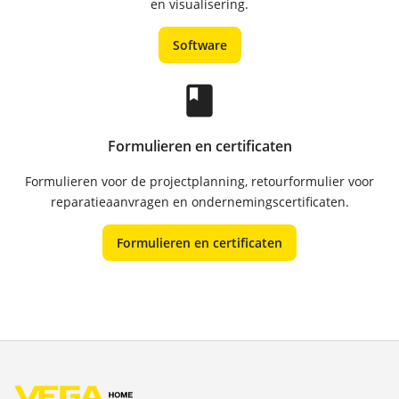
en visualisering.
Software
class
Formulieren en certificaten
Formulieren voor de projectplanning, retourformulier voor
reparatieaanvragen en ondernemingscertificaten.
Formulieren en certificaten