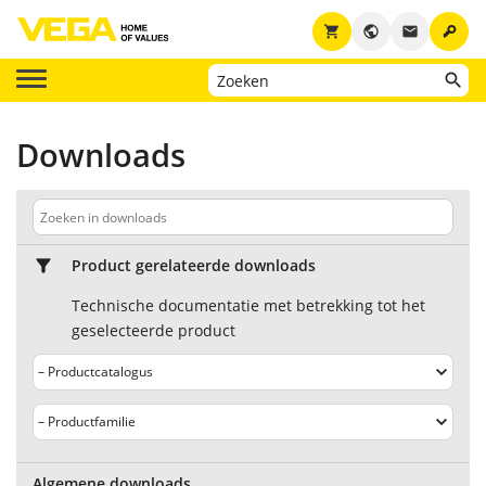
key
shopping_cart
public
email
Downloads
Product gerelateerde downloads
Technische documentatie met betrekking tot het
geselecteerde product
Algemene downloads