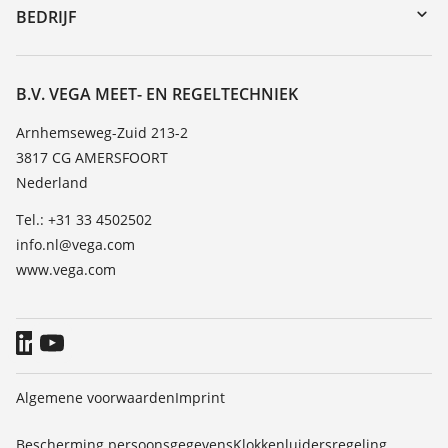
DTM Collection/PACTware
Seminars
BEDRIJF
Zoeken
Service
Vacature
Bestendigheidslijst
Over VEGA
B.V. VEGA MEET- EN REGELTECHNIEK
Lijst van diëlektrische constanten
Contact
Arnhemseweg-Zuid 213-2
TeamViewer
3817 CG AMERSFOORT
Nieuws
Nederland
Persberichten
Tel.: +31 33 4502502
Blog
info.nl@vega.com
www.vega.com
Algemene voorwaarden
Imprint
Bescherming persoonsgegevens
Klokkenluidersregeling