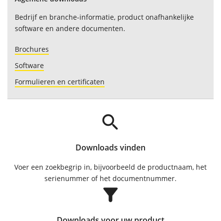
Bedrijf en branche-informatie, product onafhankelijke
software en andere documenten.
Brochures
Software
Formulieren en certificaten
search
Downloads vinden
Voer een zoekbegrip in, bijvoorbeeld de productnaam, het
serienummer of het documentnummer.
filter_alt
Downloads voor uw product