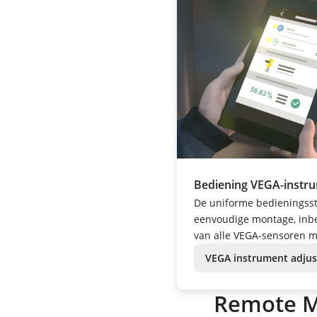
Bediening VEGA-instr
De uniforme bedieningss
eenvoudige montage, inbe
van alle VEGA-sensoren mo
VEGA instrument adju
Remote M