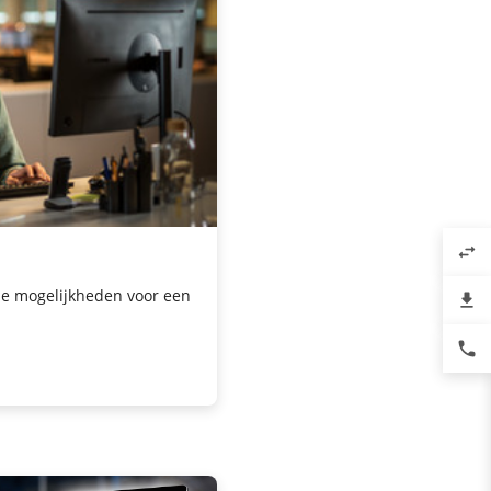
swap_horiz
le mogelijkheden voor een
file_download
phone