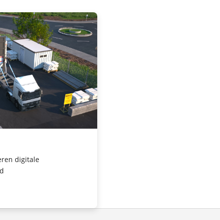
ren digitale
jd