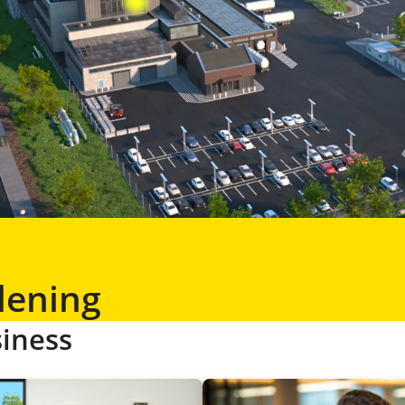
rlening
iness