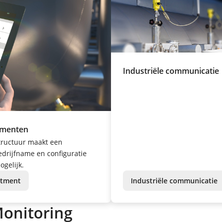
Industriële communicatie
umenten
tructuur maakt een
drijfname en configuratie
gelijk.
stment
Industriële communicatie
onitoring