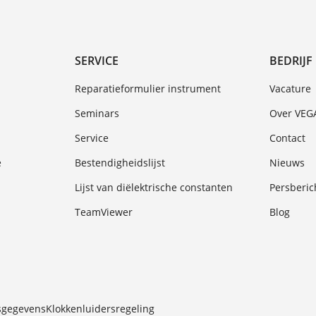
SERVICE
BEDRIJF
Reparatieformulier instrument
Vacature
Seminars
Over VEG
Service
Contact
e
Bestendigheidslijst
Nieuws
Lijst van diëlektrische constanten
Persberic
TeamViewer
Blog
sgegevens
Klokkenluidersregeling