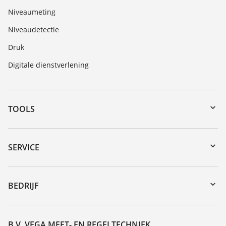
Niveaumeting
Niveaudetectie
Druk
Digitale dienstverlening
TOOLS
myVEGA
Downloads
SERVICE
Serienummer zoeken
Reparatieformulier instrument
DTM Collection/PACTware
Seminars
BEDRIJF
Zoeken
Service
Vacature
Bestendigheidslijst
Over VEGA
B.V. VEGA MEET- EN REGELTECHNIEK