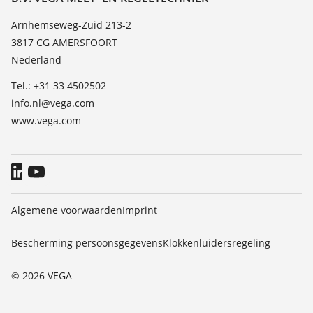
Lijst van diëlektrische constanten
Contact
Arnhemseweg-Zuid 213-2
TeamViewer
3817 CG AMERSFOORT
Nieuws
Nederland
Persberichten
Tel.: +31 33 4502502
Blog
info.nl@vega.com
www.vega.com
Algemene voorwaarden
Imprint
Bescherming persoonsgegevens
Klokkenluidersregeling
© 2026 VEGA