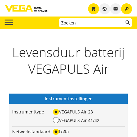
key
shopping_cart
public
email
Levensduur batterij
VEGAPULS Air
Instrumentinstellingen
Instrumenttype
VEGAPULS Air 23
VEGAPULS Air 41/42
Netwerkstandaard
LoRa