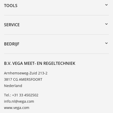
TOOLS
myVEGA
Downloads
SERVICE
Serienummer zoeken
Reparatieformulier instrument
DTM Collection/PACTware
Seminars
BEDRIJF
Zoeken
Service
Vacature
Bestendigheidslijst
Over VEGA
B.V. VEGA MEET- EN REGELTECHNIEK
Lijst van diëlektrische constanten
Contact
Arnhemseweg-Zuid 213-2
TeamViewer
3817 CG AMERSFOORT
Nieuws
Nederland
Persberichten
Tel.: +31 33 4502502
Blog
info.nl@vega.com
www.vega.com