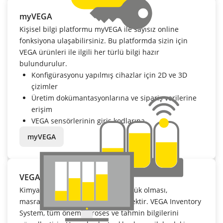
myVEGA
Kişisel bilgi platformu myVEGA ile sayısız online
fonksiyona ulaşabilirsiniz. Bu platformda sizin için
VEGA ürünleri ile ilgili her türlü bilgi hazır
bulundurulur.
Konfigürasyonu yapılmış cihazlar için 2D ve 3D
çizimler
Üretim dokümantasyonlarına ve sipariş verilerine
erişim
VEGA sensörlerinin giriş kodlarına
myVEGA
VEGA Inventory System
Kimyasal madde envanterinin düşük olması,
masrafların da düşük olması demektir. VEGA Inventory
System, tüm önemli proses ve tahmin bilgilerini