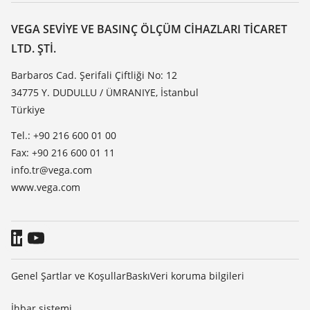
VEGA hakkında
Dirençlilik listesi
Iletisim
VEGA SEVIYE VE BASINÇ ÖLÇÜM CIHAZLARI TICARET
Dielektrisite listesi
LTD. ŞTI.
Haber makaleleri
TeamViewer
Basin
Barbaros Cad. Şerifali Çiftliği No: 12
34775 Y. DUDULLU / ÜMRANIYE, İstanbul
Blog
Türkiye
Tel.: +90 216 600 01 00
Fax: +90 216 600 01 11
info.tr@vega.com
www.vega.com
Genel Şartlar ve Koşullar
Baskı
Veri koruma bilgileri
İhbar sistemi