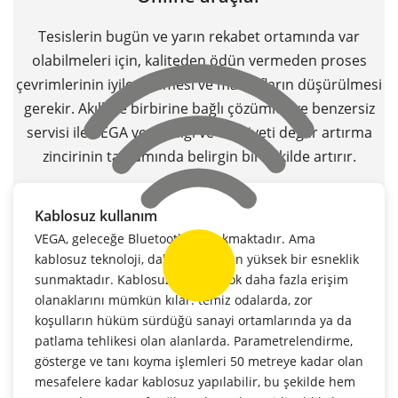
Tesislerin bugün ve yarın rekabet ortamında var
olabilmeleri için, kaliteden ödün vermeden proses
çevrimlerinin iyileştirilmesi ve masrafların düşürülmesi
gerekir. Akıllı ve birbirine bağlı çözümler ve benzersiz
servisi ile VEGA verimliliği ve emniyeti değer artırma
zincirinin tamamında belirgin bir şekilde artırır.
Kablosuz kullanım
VEGA, geleceğe Bluetooth ile bakmaktadır. Ama
kablosuz teknoloji, daha bugünden yüksek bir esneklik
sunmaktadır. Kablosuz iletişim çok daha fazla erişim
olanaklarını mümkün kılar: temiz odalarda, zor
koşulların hüküm sürdüğü sanayi ortamlarında ya da
patlama tehlikesi olan alanlarda. Parametrelendirme,
gösterge ve tanı koyma işlemleri 50 metreye kadar olan
mesafelere kadar kablosuz yapılabilir, bu şekilde hem