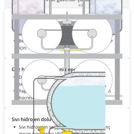
PEM elektrolizör
Su miktarlarının kontrolü için: güdümlü radar
sensör
VEGAFLEX 81
Besleme ve boşaltma boru hatlarında ölçümler
için: basınç sensörü
VEGABAR 28
Gaz halindeki hidrojeni depolama tankı
Depolama tankında basınç ölçümü için: basınç
sensörü
VEGABAR 83
Yağsız, ince film teknolojisi ile üretilmiş ölçüm
hücresi sayesinde güvenilir ölçümler
Sıvı hidrojen dolu tanker
Sıvı hidrojenin seviye ölçümü için: fark basınç
ölçüm konvertörü
VEGADIF 85