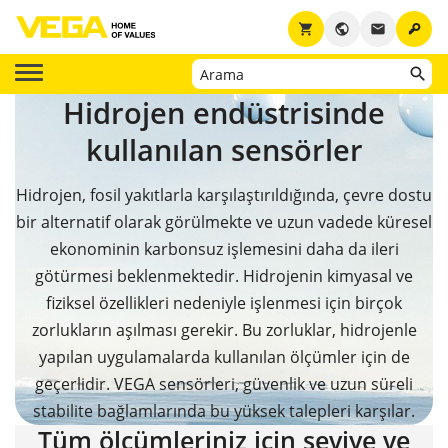
key
shopping_cart
public
email
Hidrojen endüstrisinde
kullanılan sensörler
Hidrojen, fosil yakıtlarla karşılaştırıldığında, çevre dostu
bir alternatif olarak görülmekte ve uzun vadede küresel
ekonominin karbonsuz işlemesini daha da ileri
götürmesi beklenmektedir. Hidrojenin kimyasal ve
fiziksel özellikleri nedeniyle işlenmesi için birçok
zorlukların aşılması gerekir. Bu zorluklar, hidrojenle
yapılan uygulamalarda kullanılan ölçümler için de
geçerlidir. VEGA sensörleri, güvenlik ve uzun süreli
stabilite bağlamlarında bu yüksek talepleri karşılar.
Tüm ölçümleriniz için seviye ve