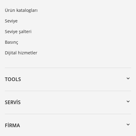
Ürün katalogları
Seviye
Seviye şalteri
Basınç
Dijital hizmetler
TOOLS
Download’lar
Seri numarası girerek cihaz arama
SERVIS
myVEGA
Cihazının geri gönderimi
DTM Collection/PACTware
Seminerler
FIRMA
Arama
Servis