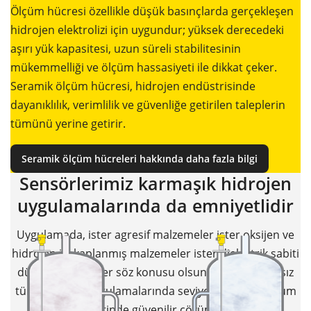
Ölçüm hücresi özellikle düşük basınçlarda gerçekleşen
hidrojen elektrolizi için uygundur; yüksek derecedeki
aşırı yük kapasitesi, uzun süreli stabilitesinin
mükemmelliği ve ölçüm hassasiyeti ile dikkat çeker.
Seramik ölçüm hücresi, hidrojen endüstrisinde
dayanıklılık, verimlilik ve güvenliğe getirilen taleplerin
tümünü yerine getirir.
Seramik ölçüm hücreleri hakkında daha fazla bilgi
Sensörlerimiz karmaşık hidrojen
uygulamalarında da emniyetlidir
Uygulamada, ister agresif malzemeler ister oksijen ve
hidrojen ile kaplanmış malzemeler ister dielektrik sabiti
düşük malzemeler söz konusu olsun: VEGA, istisnasız
tüm hidrojen uygulamalarında seviye ve basınç ölçüm
teknolojilerinde güvenilir çözümler sunar.