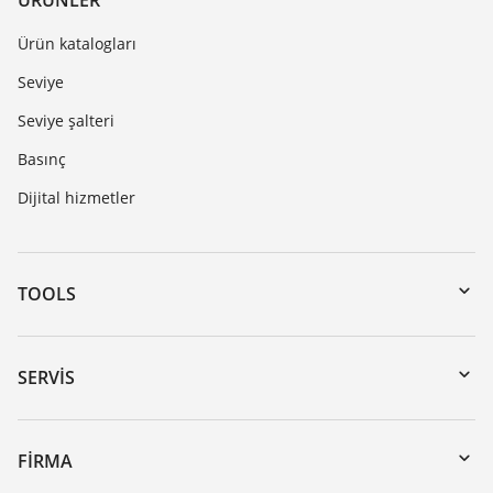
ÜRÜNLER
Ürün katalogları
Seviye
Seviye şalteri
Basınç
Dijital hizmetler
TOOLS
Download’lar
Seri numarası girerek cihaz arama
SERVIS
myVEGA
Cihazının geri gönderimi
DTM Collection/PACTware
Seminerler
FIRMA
Arama