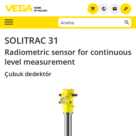
key
shopping_cart
public
email
SOLITRAC 31
Radiometric sensor for continuous
level measurement
Çubuk dedektör