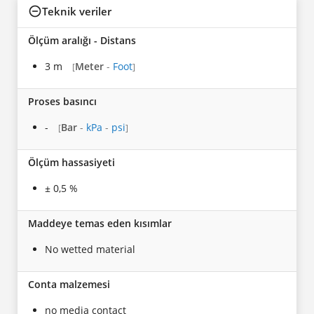
Teknik veriler
Ölçüm aralığı - Distans
3 m
Meter
-
Foot
[
]
Proses basıncı
-
Bar
-
kPa
-
psi
[
]
Ölçüm hassasiyeti
± 0,5 %
Maddeye temas eden kısımlar
No wetted material
Conta malzemesi
no media contact