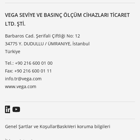
Servis
VEGA hakkında
Dirençlilik listesi
Iletisim
VEGA SEVIYE VE BASINÇ ÖLÇÜM CIHAZLARI TICARET
Dielektrisite listesi
LTD. ŞTI.
Haber makaleleri
TeamViewer
Basin
Barbaros Cad. Şerifali Çiftliği No: 12
34775 Y. DUDULLU / ÜMRANIYE, İstanbul
Blog
Türkiye
Tel.: +90 216 600 01 00
Fax: +90 216 600 01 11
info.tr@vega.com
www.vega.com
Genel Şartlar ve Koşullar
Baskı
Veri koruma bilgileri