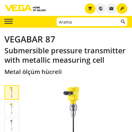
key
shopping_cart
public
email
VEGABAR 87
Submersible pressure transmitter
with metallic measuring cell
Metal ölçüm hücreli