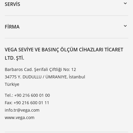
Seri numarası girerek cihaz arama
SERVIS
myVEGA
Cihazının geri gönderimi
DTM Collection/PACTware
Seminerler
FIRMA
Arama
Servis
VEGA hakkında
Dirençlilik listesi
Iletisim
VEGA SEVIYE VE BASINÇ ÖLÇÜM CIHAZLARI TICARET
Dielektrisite listesi
LTD. ŞTI.
Haber makaleleri
TeamViewer
Basin
Barbaros Cad. Şerifali Çiftliği No: 12
34775 Y. DUDULLU / ÜMRANIYE, İstanbul
Blog
Türkiye
Tel.: +90 216 600 01 00
Fax: +90 216 600 01 11
info.tr@vega.com
www.vega.com