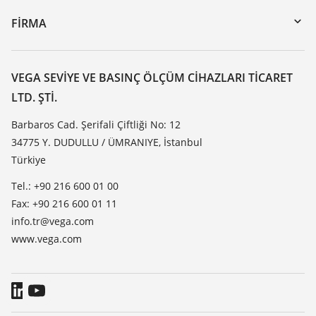
DTM Collection/PACTware
Seminerler
FIRMA
Arama
Servis
VEGA hakkında
Dirençlilik listesi
Iletisim
VEGA SEVIYE VE BASINÇ ÖLÇÜM CIHAZLARI TICARET
Dielektrisite listesi
LTD. ŞTI.
Haber makaleleri
TeamViewer
Basin
Barbaros Cad. Şerifali Çiftliği No: 12
34775 Y. DUDULLU / ÜMRANIYE, İstanbul
Blog
Türkiye
Tel.: +90 216 600 01 00
Fax: +90 216 600 01 11
info.tr@vega.com
www.vega.com