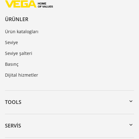
ÜRÜNLER
Ürün katalogları
Seviye
Seviye şalteri
Basınç
Dijital hizmetler
TOOLS
Download’lar
Seri numarası girerek cihaz arama
SERVIS
myVEGA
Cihazının geri gönderimi