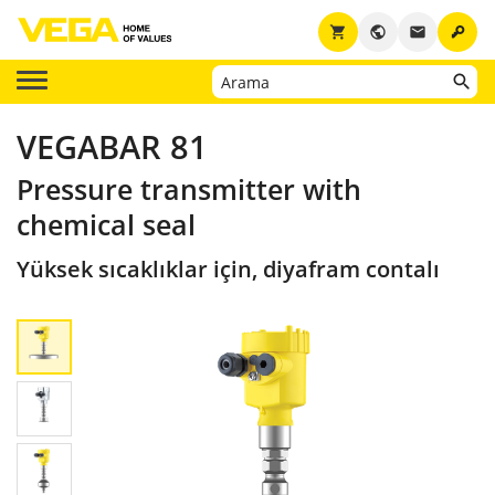
key
shopping_cart
public
email
VEGABAR 81
Pressure transmitter with
chemical seal
Yüksek sıcaklıklar için, diyafram contalı