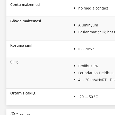
Conta malzemesi
no media contact
Gövde malzemesi
Alüminyum
Paslanmaz çelik, ha
Koruma sınıfı
IP66/IP67
Çıkış
Profibus PA
Foundation Fieldbus
4 … 20 mA/HART - Dört
Ortam sıcaklığı
-20 ... 50 °C
Onaylar