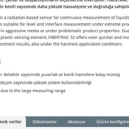
ör kesiti sayesinde daha yüksek hassasiyete ve doğruluğa sahipti
is a radiation-based sensor for continuous measurement of liquid
t is suitable for level and interface measurement under extreme pr
 in aggressive media or under problematic product properties. Due
e plastic sensing element, FIBERTRAC 32 offers even quicker and m
rement results, also under the harshest application conditions.
i
ir detektör sayesinde yuvarlak ve konik haznelere kolay montaj
ölçüm sayesinde yüksek sistem kullanılabilirliği
y due to the large measuring range
knik veriler
Dökümanlar
Aksesuar
Ürünü konfigüre