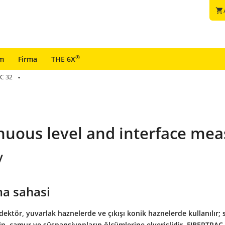
shopping_cart
®
im
Firma
THE 6X
C 32
inuous level and interface m
y
a sahasi
dektör, yuvarlak haznelerde ve çıkışı konik haznelerde kullanılır; s
n, çamur ve süspansiyonların ölçümlerine elverişlidir. FIBERTRAC 