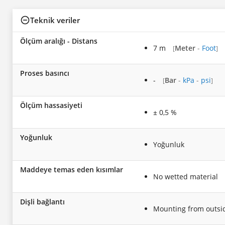
Teknik veriler
Ölçüm aralığı - Distans
7 m
Meter
-
Foot
[
]
Proses basıncı
-
Bar
-
kPa
-
psi
[
]
Ölçüm hassasiyeti
± 0,5 %
Yoğunluk
Yoğunluk
Maddeye temas eden kısımlar
No wetted material
Dişli bağlantı
Mounting from outsid