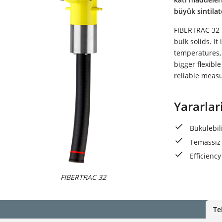
büyük sintilat
FIBERTRAC 32 
bulk solids. I
temperatures,
bigger flexibl
reliable measu
Yararlar
Bükülebil
Temassız 
Efficienc
FIBERTRAC 32
Te