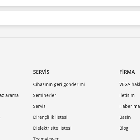
SERVIS
FIRMA
Cihazının geri gönderimi
VEGA hak
haz arama
Seminerler
Iletisim
Servis
Haber mak
e
Dirençlilik listesi
Basin
Dielektrisite listesi
Blog
TeamViewer