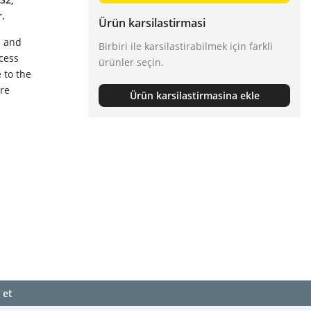
r.
Ürün karsilastirmasi
s and
Birbiri ile karsilastirabilmek için farkli
ocess
ürünler seçin.
 to the
ore
Ürün karsilastirmasina ekle
 et