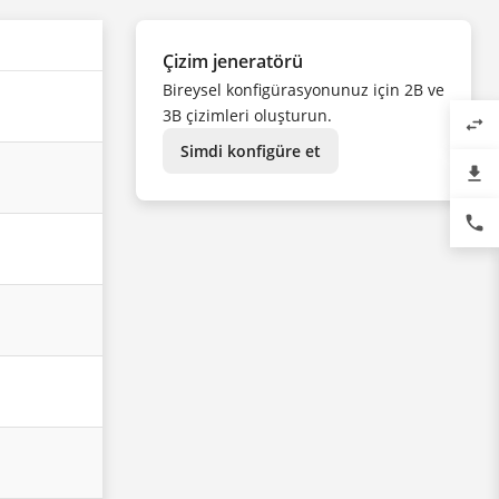
Çizim jeneratörü
Bireysel konfigürasyonunuz için 2B ve
3B çizimleri oluşturun.
swap_horiz
Simdi konfigüre et
file_download
phone