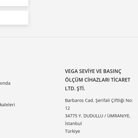
VEGA SEVIYE VE BASINÇ
ÖLÇÜM CIHAZLARI TICARET
kında
LTD. ŞTI.
Barbaros Cad. Şerifali Çiftliği No:
aleleri
12
34775 Y. DUDULLU / ÜMRANIYE,
İstanbul
Türkiye