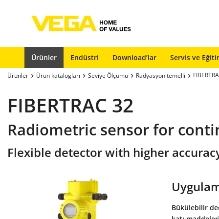
Ürünler
Endüstri
Download’lar
Servis ve Eğit
FIBERTRA
Ürünler
Ürün katalogları
Seviye Ölçümü
Radyasyon temelli
FIBERTRAC 32
Radiometric sensor for cont
Flexible detector with higher accurac
Uygulam
Bükülebilir de
katı maddeleri