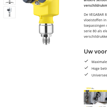
verschildrukm
De VEGABAR 83
vloeistoffen i
toepassingen 
serie 80 als 
verschildrukk
Uw voor
Maximale
Hoge bet
Universee