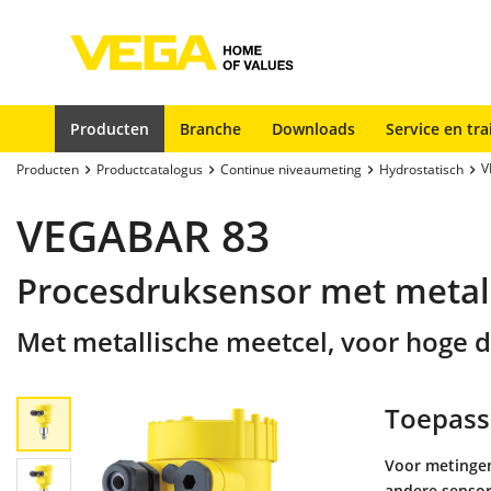
Producten
Branche
Downloads
Service en tra
V
Producten
Productcatalogus
Continue niveaumeting
Hydrostatisch
VEGABAR 83
Procesdruksensor met metal
Met metallische meetcel, voor hoge 
Toepass
Voor metingen
andere sensor