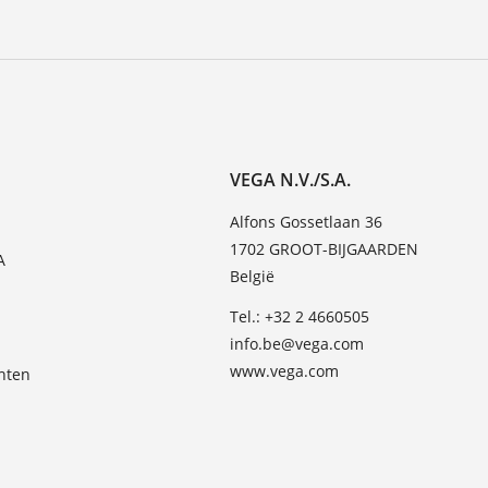
VEGA N.V./S.A.
Alfons Gossetlaan 36
1702 GROOT-BIJGAARDEN
A
België
Tel.: +32 2 4660505
info.be@vega.com
www.vega.com
hten