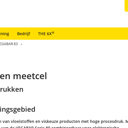
®
ining
Bedrijf
THE 6X
EGABAR 83
en meetcel
drukken
ingsgebied
 van vloeistoffen en viskeuze producten met hoge procesdruk. M
 van de VEGABAR Serie 80 combineerbaar voor elektronische