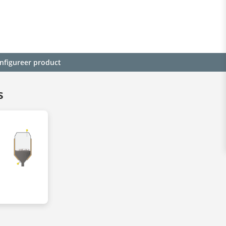
nfigureer product
s