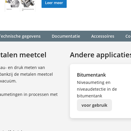
Leer meer
Technische gegevens
Documentatie
Accessoires
Co
etalen meetcel
Andere applicatie
veau- en druk meten van
Dankzij de metalen meetcel
Bitumentank
n vacuüm.
Niveaumeting en
niveaudetectie in de
eaumetingen in processen met
bitumentank
voor gebruik