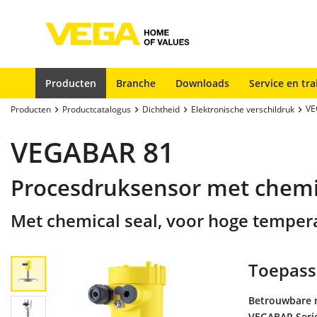
Producten
Branche
Downloads
Service en tra
VE
Producten
Productcatalogus
Dichtheid
Elektronische verschildruk
VEGABAR 81
Procesdruksensor met chemi
Met chemical seal, voor hoge temper
Toepass
Betrouwbare m
VEGABAR Serie