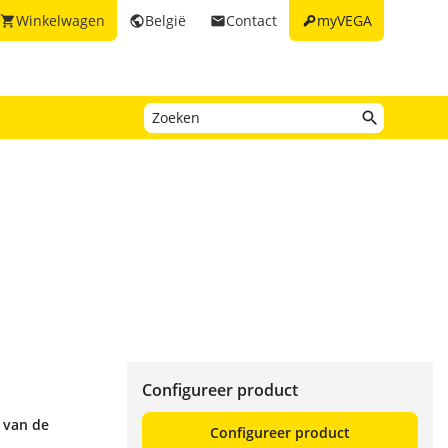
key
Winkelwagen
België
Contact
myVEGA
shopping_cart
public
email
Configureer product
 van de
Configureer product