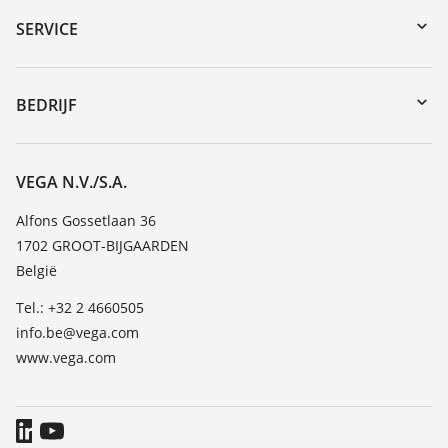
Serienummer zoeken
SERVICE
myVEGA
Reparatieformulier instrument
DTM Collection/PACTware
Seminars
BEDRIJF
Zoeken
Service
Vacature
Bestendigheidslijst
Over VEGA
VEGA N.V./S.A.
Lijst van diëlektrische constanten
Contact
Alfons Gossetlaan 36
TeamViewer
1702 GROOT-BIJGAARDEN
Nieuws
België
Persberichten
Tel.: +32 2 4660505
Blog
info.be@vega.com
www.vega.com