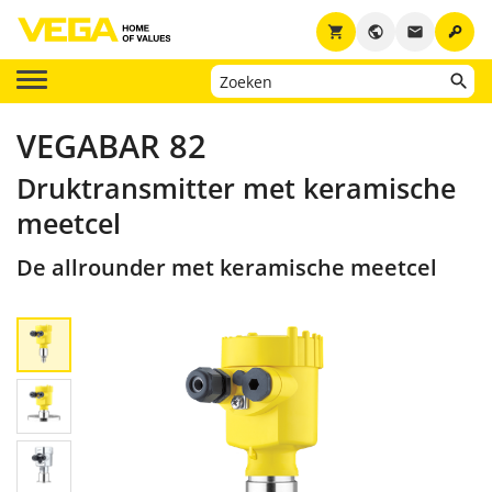
key
shopping_cart
public
email
VEGABAR 82
Druktransmitter met keramische
meetcel
De allrounder met keramische meetcel