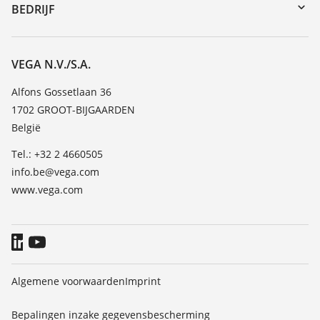
DTM Collection/PACTware
Seminars
BEDRIJF
Zoeken
Service
Vacature
Bestendigheidslijst
Over VEGA
VEGA N.V./S.A.
Lijst van diëlektrische constanten
Contact
Alfons Gossetlaan 36
TeamViewer
1702 GROOT-BIJGAARDEN
Nieuws
België
Persberichten
Tel.: +32 2 4660505
Blog
info.be@vega.com
www.vega.com
Algemene voorwaarden
Imprint
Bepalingen inzake gegevensbescherming