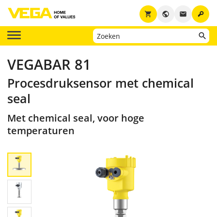
key
shopping_cart
public
email
VEGABAR 81
Procesdruksensor met chemical
seal
Met chemical seal, voor hoge
temperaturen