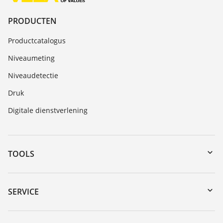
PRODUCTEN
Productcatalogus
Niveaumeting
Niveaudetectie
Druk
Digitale dienstverlening
TOOLS
Downloads
Serienummer zoeken
SERVICE
myVEGA
Reparatieformulier instrument