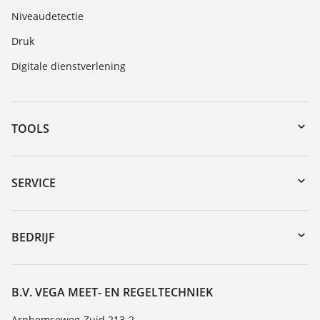
Niveaudetectie
Druk
Digitale dienstverlening
TOOLS
myVEGA
Downloads
SERVICE
Serienummer zoeken
Reparatieformulier instrument
DTM Collection/PACTware
Seminars
BEDRIJF
Zoeken
Service
Vacature
Bestendigheidslijst
Over VEGA
B.V. VEGA MEET- EN REGELTECHNIEK
Lijst van diëlektrische constanten
Contact
Arnhemseweg-Zuid 213-2