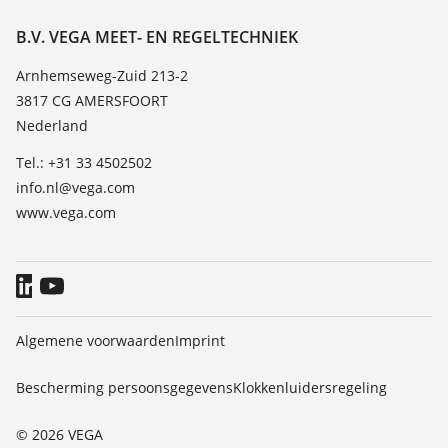
Bestendigheidslijst
Over VEGA
B.V. VEGA MEET- EN REGELTECHNIEK
Lijst van diëlektrische constanten
Contact
Arnhemseweg-Zuid 213-2
TeamViewer
3817 CG AMERSFOORT
Nieuws
Nederland
Persberichten
Tel.: +31 33 4502502
Blog
info.nl@vega.com
www.vega.com
Algemene voorwaarden
Imprint
Bescherming persoonsgegevens
Klokkenluidersregeling
© 2026 VEGA