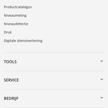
Productcatalogus
Niveaumeting
Niveaudetectie
Druk
Digitale dienstverlening
TOOLS
myVEGA
Downloads
SERVICE
Serienummer zoeken
Reparatieformulier instrument
DTM Collection/PACTware
Seminars
BEDRIJF
Zoeken
Service
Vacature