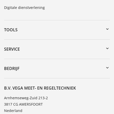
Digitale dienstverlening
TOOLS
myVEGA
Downloads
SERVICE
Serienummer zoeken
Reparatieformulier instrument
DTM Collection/PACTware
Seminars
BEDRIJF
Zoeken
Service
Vacature
Bestendigheidslijst
Over VEGA
B.V. VEGA MEET- EN REGELTECHNIEK
Lijst van diëlektrische constanten
Contact
Arnhemseweg-Zuid 213-2
TeamViewer
3817 CG AMERSFOORT
Nieuws
Nederland
Persberichten