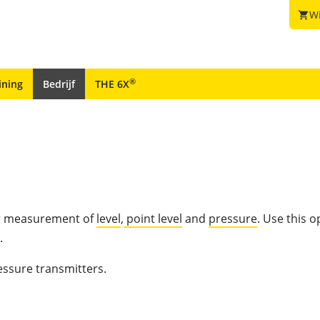
W
shopping_cart
®
ining
Bedrijf
THE 6X
for measurement of
level
,
point level
and
pressure
. Use this 
.
essure transmitters.