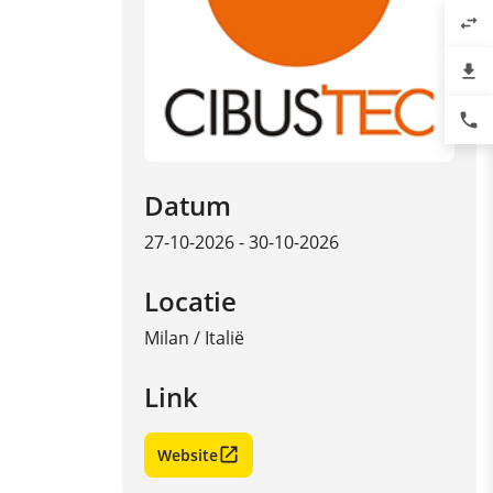
swap_horiz
file_download
phone
Datum
27-10-2026 - 30-10-2026
Locatie
Milan
/
Italië
Link
Website