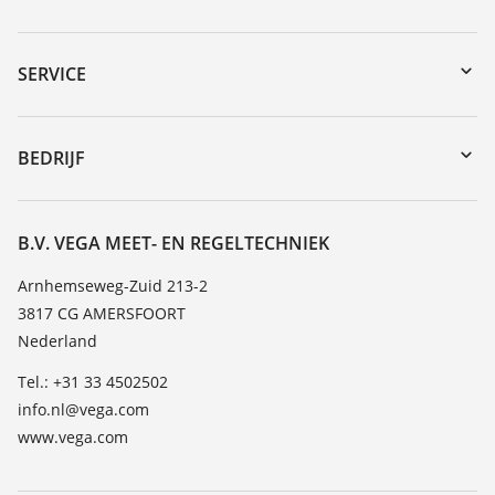
myVEGA
Downloads
SERVICE
Serienummer zoeken
Reparatieformulier instrument
DTM Collection/PACTware
Seminars
BEDRIJF
Zoeken
Service
Vacature
Bestendigheidslijst
Over VEGA
B.V. VEGA MEET- EN REGELTECHNIEK
Lijst van diëlektrische constanten
Contact
Arnhemseweg-Zuid 213-2
TeamViewer
3817 CG AMERSFOORT
Nieuws
Nederland
Persberichten
Tel.: +31 33 4502502
Blog
info.nl@vega.com
www.vega.com