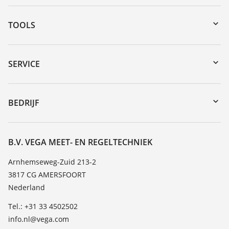
TOOLS
myVEGA
Downloads
SERVICE
Serienummer zoeken
Reparatieformulier instrument
DTM Collection/PACTware
Seminars
BEDRIJF
Zoeken
Service
Vacature
Bestendigheidslijst
Over VEGA
B.V. VEGA MEET- EN REGELTECHNIEK
Lijst van diëlektrische constanten
Contact
Arnhemseweg-Zuid 213-2
TeamViewer
3817 CG AMERSFOORT
Nieuws
Nederland
Persberichten
Tel.: +31 33 4502502
Blog
info.nl@vega.com