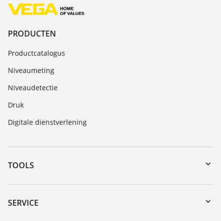
PRODUCTEN
Productcatalogus
Niveaumeting
Niveaudetectie
Druk
Digitale dienstverlening
TOOLS
myVEGA
Downloads
SERVICE
Serienummer zoeken