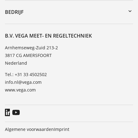
Reparatieformulier instrument
DTM Collection/PACTware
Seminars
BEDRIJF
Zoeken
Service
Vacature
Bestendigheidslijst
Over VEGA
B.V. VEGA MEET- EN REGELTECHNIEK
Lijst van diëlektrische constanten
Contact
Arnhemseweg-Zuid 213-2
TeamViewer
3817 CG AMERSFOORT
Nieuws
Nederland
Persberichten
Tel.: +31 33 4502502
Blog
info.nl@vega.com
www.vega.com
Algemene voorwaarden
Imprint