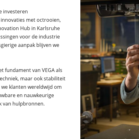
e investeren
nnovaties met octrooien,
novation Hub in Karlsruhe
ssingen voor de industrie
gierige aanpak blijven we
het fundament van VEGA als
echniek, maar ook stabiliteit
n we klanten wereldwijd om
ouwbare en nauwkeurige
k van hulpbronnen.