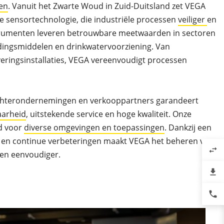
en
. Vanuit het Zwarte Woud in Zuid-Duitsland zet VEGA
e sensortechnologie, die industriële processen
veiliger
en
strumenten leveren betrouwbare meetwaarden in sectoren
edingsmiddelen en drinkwatervoorziening. Van
eringsinstallaties, VEGA vereenvoudigt processen
chterondernemingen en verkooppartners garandeert
aarheid
, uitstekende service en hoge kwaliteit. Onze
rd voor
diverse omgevingen en toepassingen
. Dankzij een
p en continue verbeteringen maakt VEGA het beheren van
swap_horiz
en eenvoudiger.
file_download
phone