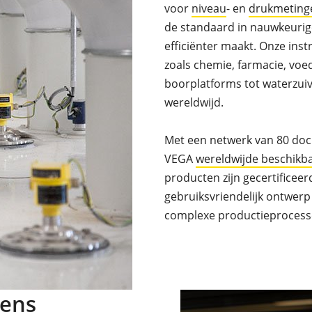
voor
niveau
- en
drukmeting
de standaard in nauwkeurig
efficiënter maakt. Onze in
zoals chemie, farmacie, vo
boorplatforms tot waterzuiv
wereldwijd.
Met een netwerk van 80 do
VEGA
wereldwijde beschikb
producten zijn gecertificee
gebruiksvriendelijk ontwer
complexe productieprocess
mens