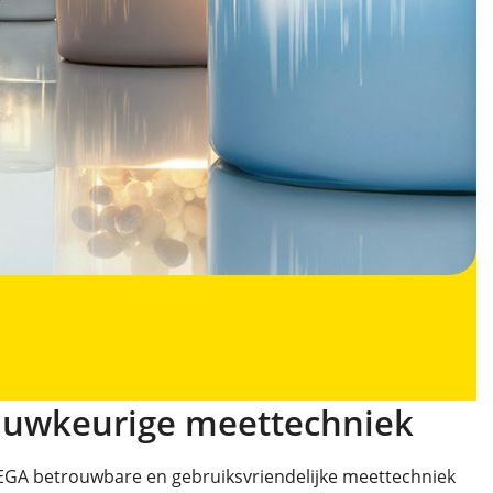
auwkeurige meettechniek
VEGA betrouwbare en gebruiksvriendelijke meettechniek