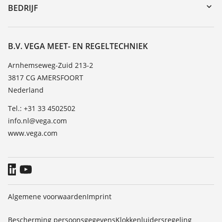
DTM Collection/PACTware
Seminars
BEDRIJF
Zoeken
Service
Vacature
Bestendigheidslijst
Over VEGA
B.V. VEGA MEET- EN REGELTECHNIEK
Lijst van diëlektrische constanten
Contact
Arnhemseweg-Zuid 213-2
TeamViewer
3817 CG AMERSFOORT
Nieuws
Nederland
Persberichten
Tel.: +31 33 4502502
Blog
info.nl@vega.com
www.vega.com
Algemene voorwaarden
Imprint
Bescherming persoonsgegevens
Klokkenluidersregeling