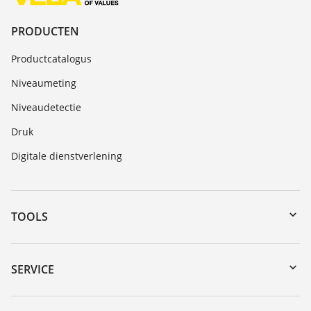
PRODUCTEN
Productcatalogus
Niveaumeting
Niveaudetectie
Druk
Digitale dienstverlening
TOOLS
myVEGA
Downloads
SERVICE
Serienummer zoeken
Reparatieformulier instrument