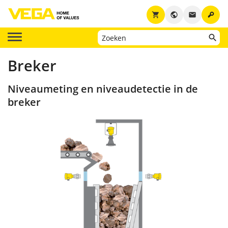
key
shopping_cart
public
email
Breker
Niveaumeting en niveaudetectie in de
breker