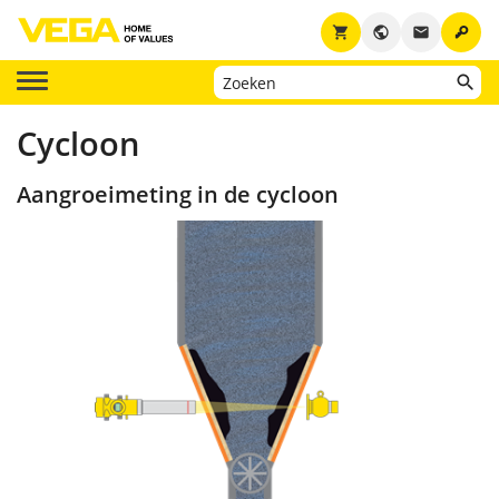
key
shopping_cart
public
email
Cycloon
Aangroeimeting in de cycloon