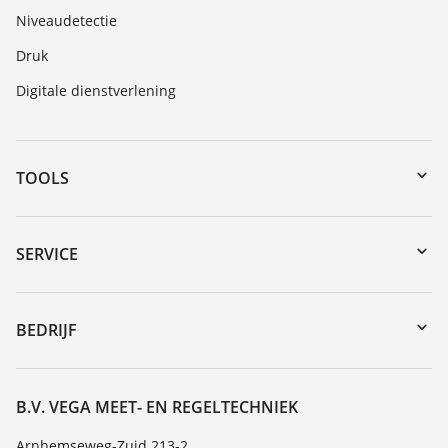
Niveaudetectie
Druk
Digitale dienstverlening
TOOLS
myVEGA
Downloads
SERVICE
Serienummer zoeken
Reparatieformulier instrument
DTM Collection/PACTware
Seminars
BEDRIJF
Zoeken
Service
Vacature
Bestendigheidslijst
Over VEGA
B.V. VEGA MEET- EN REGELTECHNIEK
Lijst van diëlektrische constanten
Contact
Arnhemseweg-Zuid 213-2