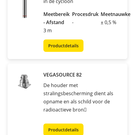
in de cycloon
Meetbereik
Procesdruk
Meetnauwkeur
- Afstand
-
± 0,5 %
3 m
Productdetails
VEGASOURCE 82
De houder met
stralingsbescherming dient als
opname en als schild voor de
radioactieve bron
Productdetails