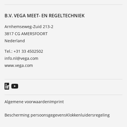
Zoeken
Service
Vacature
Bestendigheidslijst
Over VEGA
B.V. VEGA MEET- EN REGELTECHNIEK
Lijst van diëlektrische constanten
Contact
Arnhemseweg-Zuid 213-2
TeamViewer
3817 CG AMERSFOORT
Nieuws
Nederland
Persberichten
Tel.: +31 33 4502502
Blog
info.nl@vega.com
www.vega.com
Algemene voorwaarden
Imprint
Bescherming persoonsgegevens
Klokkenluidersregeling