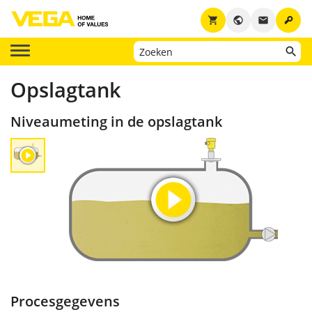
key
shopping_cart
public
email
Opslagtank
Niveaumeting in de opslagtank
Procesgegevens