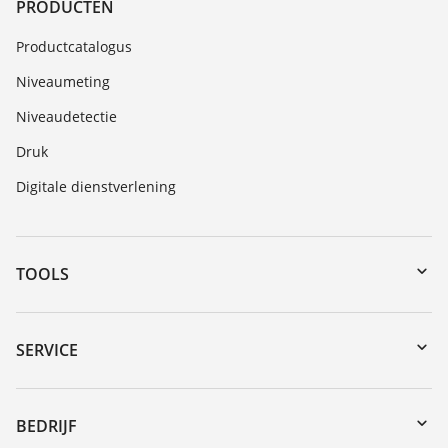
PRODUCTEN
Productcatalogus
Niveaumeting
Niveaudetectie
Druk
Digitale dienstverlening
TOOLS
myVEGA
Downloads
SERVICE
Serienummer zoeken
Reparatieformulier instrument
DTM Collection/PACTware
Seminars
BEDRIJF