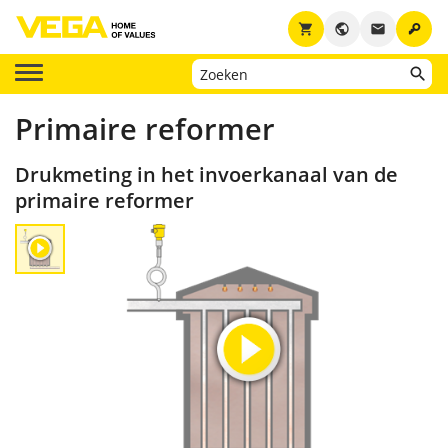
key
shopping_cart
public
email
Primaire reformer
Drukmeting in het invoerkanaal van de
primaire reformer