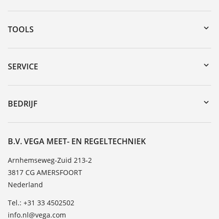
TOOLS
myVEGA
Downloads
SERVICE
Serienummer zoeken
Reparatieformulier instrument
DTM Collection/PACTware
Seminars
BEDRIJF
Zoeken
Service
Vacature
Bestendigheidslijst
Over VEGA
B.V. VEGA MEET- EN REGELTECHNIEK
Lijst van diëlektrische constanten
Contact
Arnhemseweg-Zuid 213-2
TeamViewer
3817 CG AMERSFOORT
Nieuws
Nederland
Persberichten
Tel.: +31 33 4502502
Blog
info.nl@vega.com