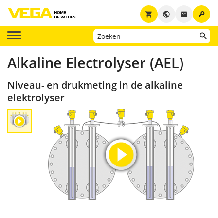
key
shopping_cart
public
email
Alkaline Electrolyser (AEL)
Niveau- en drukmeting in de alkaline
elektrolyser