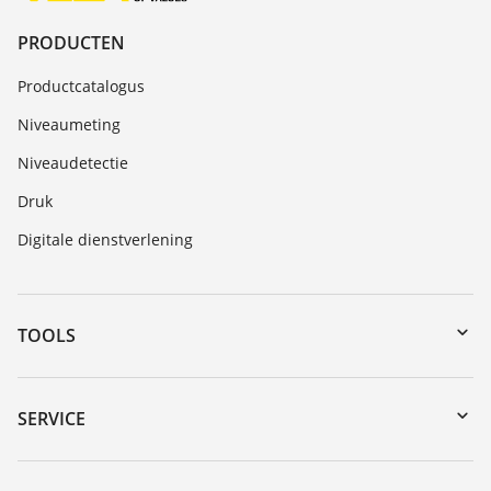
PRODUCTEN
Productcatalogus
Niveaumeting
Niveaudetectie
Druk
Digitale dienstverlening
TOOLS
myVEGA
Downloads
SERVICE
Serienummer zoeken
Reparatieformulier instrument