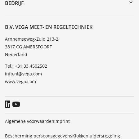
DTM Collection/PACTware
Seminars
BEDRIJF
Zoeken
Service
Vacature
Bestendigheidslijst
Over VEGA
B.V. VEGA MEET- EN REGELTECHNIEK
Lijst van diëlektrische constanten
Contact
Arnhemseweg-Zuid 213-2
TeamViewer
3817 CG AMERSFOORT
Nieuws
Nederland
Persberichten
Tel.: +31 33 4502502
Blog
info.nl@vega.com
www.vega.com
Algemene voorwaarden
Imprint
Bescherming persoonsgegevens
Klokkenluidersregeling