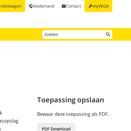
key
inkelwagen
Nederland
Contact
myVEGA
public
email
Toepassing opslaan
k
Bewaar deze toepassing als PDF.
gasopslag
n
PDF Download