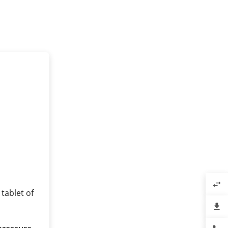
swap_horiz
tablet of
file_download