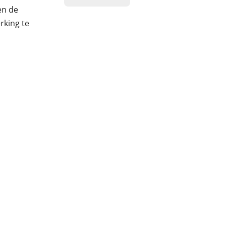
en de
rking te