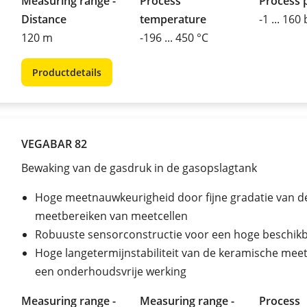
Measuring range -
Process
Process 
Distance
temperature
-1 ... 160
120 m
-196 ... 450 °C
Productdetails
VEGABAR 82
Bewaking van de gasdruk in de gasopslagtank
Hoge meetnauwkeurigheid door fijne gradatie van d
meetbereiken van meetcellen
Robuuste sensorconstructie voor een hoge beschik
Hoge langetermijnstabiliteit van de keramische meet
een onderhoudsvrije werking
Measuring range -
Measuring range -
Process