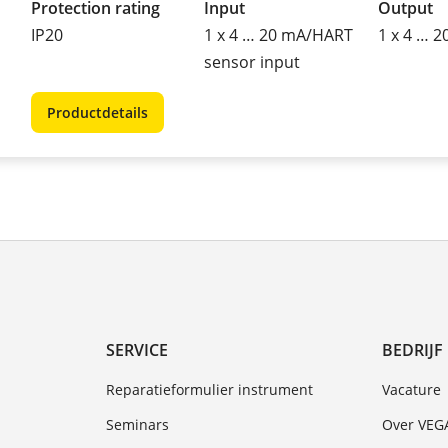
Protection rating
Input
Output
IP20
1 x 4 … 20 mA/HART
1 x 4 … 
sensor input
Productdetails
SERVICE
BEDRIJF
Reparatieformulier instrument
Vacature
Seminars
Over VEG