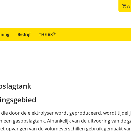
W
shopping_cart
®
ining
Bedrijf
THE 6X
pslagtank
ingsgebied
 die door de elektrolyser wordt geproduceerd, wordt tijdelij
n een gasopslagtank. Afhankelijk van de uitvoering van de 
et opvangen van de volumeverschillen gebruik gemaakt va