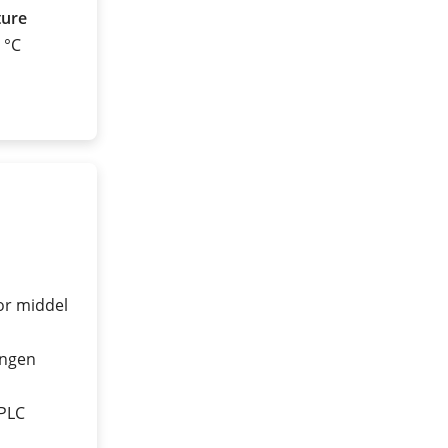
ture
0 °C
or middel
ingen
 PLC