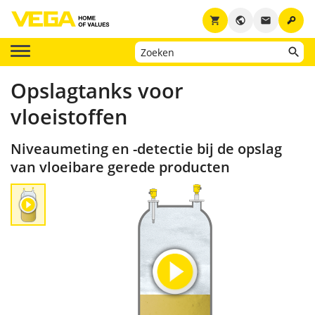
key
shopping_cart
public
email
Opslagtanks voor
vloeistoffen
Niveaumeting en -detectie bij de opslag
van vloeibare gerede producten