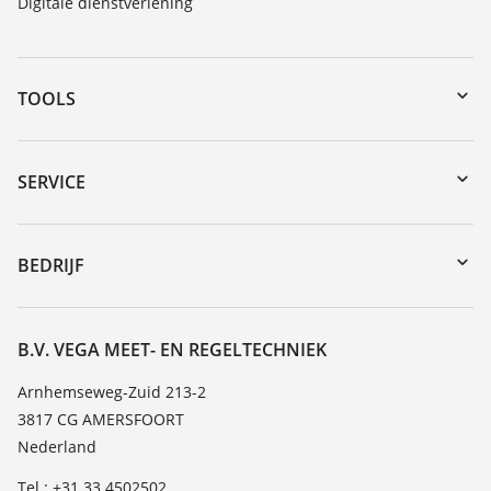
Digitale dienstverlening
TOOLS
myVEGA
Downloads
SERVICE
Serienummer zoeken
Reparatieformulier instrument
DTM Collection/PACTware
Seminars
BEDRIJF
Zoeken
Service
Vacature
Bestendigheidslijst
Over VEGA
B.V. VEGA MEET- EN REGELTECHNIEK
Lijst van diëlektrische constanten
Contact
Arnhemseweg-Zuid 213-2
TeamViewer
3817 CG AMERSFOORT
Nieuws
Nederland
Persberichten
Tel.: +31 33 4502502