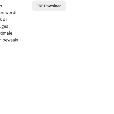
en.
PDF Download
ten wordt
k de
uges
aximale
n bewaakt.