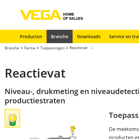
Producten
Branche
Downloads
Service en tra
Reactievat
Branche
Farma
Toepassingen
Reactievat
Niveau-, drukmeting en niveaudetect
productiestraten
Toepass
De meetomsta
producten e