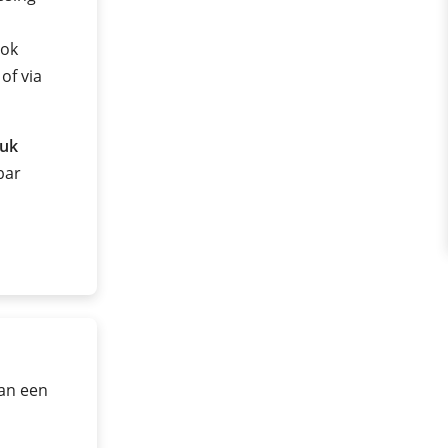
ook
of via
ruk
 bar
van een