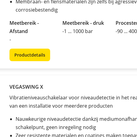
Membraan- en flensmaterialen zijn zelfs bij agressie
corrosiebestendig
Meetbereik -
Meetbereik - druk
Procest
Afstand
-1 ... 1000 bar
-90 ... 40
-
Productdetails
VEGASWING X
Vibratieniveauschakelaar voor niveaudetectie in het rea
van een installatie voor meerdere producten
Nauwkeurige niveaudetectie dankzij mediumonafhank
schakelpunt, geen inregeling nodig
Zeer resistente materialen en coatings maken toepa