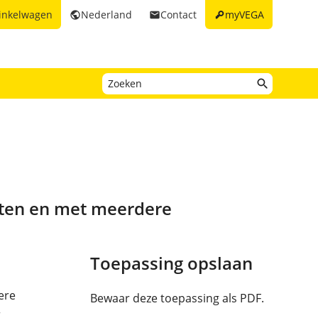
key
inkelwagen
Nederland
Contact
myVEGA
public
email
ucten en met meerdere
Toepassing opslaan
ere
Bewaar deze toepassing als PDF.
r