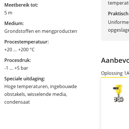
temperat
Meetbereik tot:
5 m
Praktisch
Uniforme
Medium:
opgeslag
Grondstoffen en mengproducten
Procestemperatuur:
+20 … +200 °C
Aanbevo
Procesdruk:
-1 … +5 bar
Oplossing 1
A
Speciale uitdaging:
Hoge temperaturen, ingebouwde
obstakels, wisselende media,
condensaat