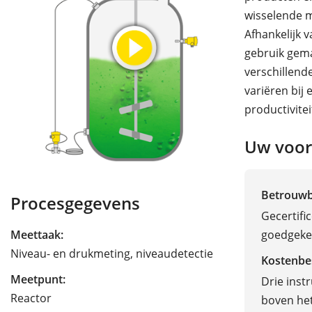
wisselende 
Afhankelijk
gebruik gema
verschillend
variëren bij
productivite
Uw voor
Betrouw
Procesgegevens
Gecertifi
goedgekeu
Meettaak:
Niveau- en drukmeting, niveaudetectie
Kostenbe
Meetpunt:
Drie inst
Reactor
boven het