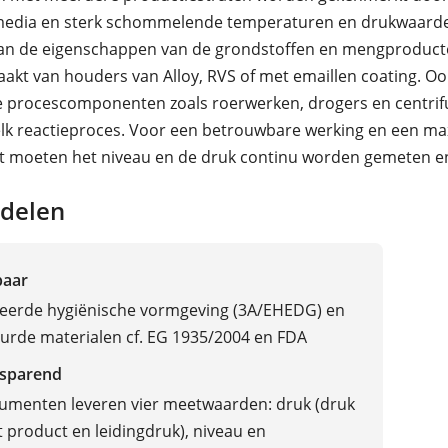
media en sterk schommelende temperaturen en drukwaard
 van de eigenschappen van de grondstoffen en mengproduc
akt van houders van Alloy, RVS of met emaillen coating. Oo
e procescomponenten zoals roerwerken, drogers en centrif
 elk reactieproces. Voor een betrouwbare werking en een m
it moeten het niveau en de druk continu worden gemeten e
delen
baar
ceerde hygiënische vormgeving (3A/EHEDG) en
rde materialen cf. EG 1935/2004 en FDA
sparend
rumenten leveren vier meetwaarden: druk (druk
 product en leidingdruk), niveau en