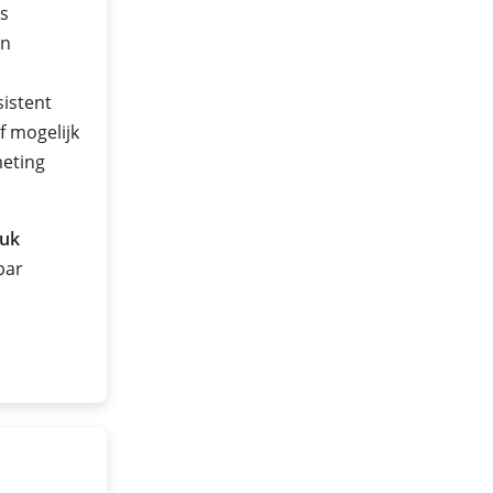
s
en
sistent
f mogelijk
eting
ruk
 bar