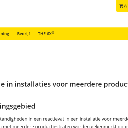
W
shopping_cart
®
ining
Bedrijf
THE 6X
ie in installaties voor meerdere prod
ingsgebied
ndigheden in een reactievat in een installatie voor meerd
n met meerdere productiestraten worden gekenmerkt doo