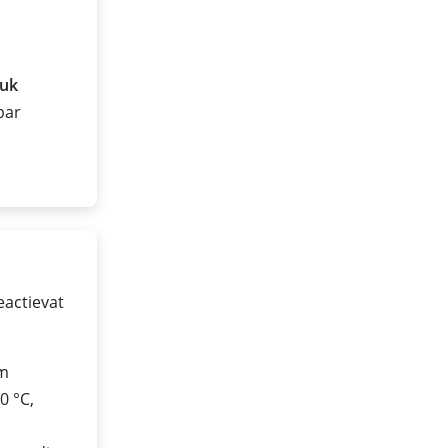
ruk
 bar
eactievat
üm
0 °C,