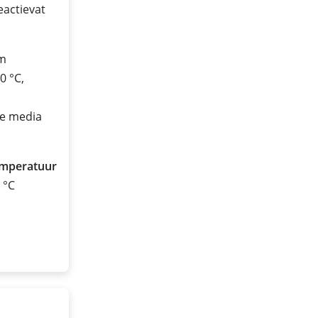
eactievat
üm
0 °C,
ve media
emperatuur
0 °C