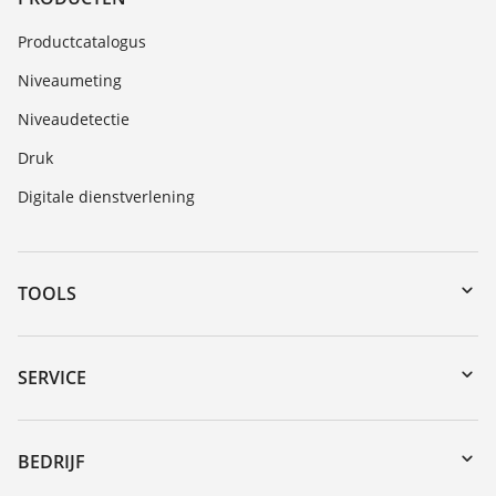
Productcatalogus
Niveaumeting
Niveaudetectie
Druk
Digitale dienstverlening
TOOLS
myVEGA
Downloads
SERVICE
Serienummer zoeken
Reparatieformulier instrument
DTM Collection/PACTware
Seminars
BEDRIJF
Zoeken