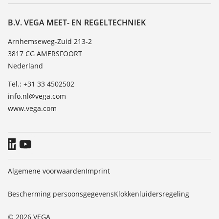
Service
Vacature
Bestendigheidslijst
Over VEGA
B.V. VEGA MEET- EN REGELTECHNIEK
Lijst van diëlektrische constanten
Contact
Arnhemseweg-Zuid 213-2
TeamViewer
3817 CG AMERSFOORT
Nieuws
Nederland
Persberichten
Tel.: +31 33 4502502
Blog
info.nl@vega.com
www.vega.com
Algemene voorwaarden
Imprint
Bescherming persoonsgegevens
Klokkenluidersregeling
© 2026 VEGA