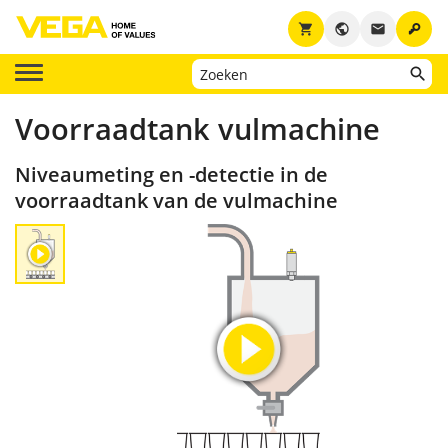
key
shopping_cart
public
email
Voorraadtank vulmachine
Niveaumeting en -detectie in de
voorraadtank van de vulmachine