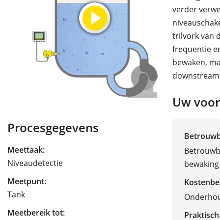
verder verwer
niveauschake
trilvork van
frequentie e
bewaken, ma
downstream
Uw voor
Procesgegevens
Betrouw
Meettaak:
Betrouwb
Niveaudetectie
bewaking
Meetpunt:
Kostenbe
Tank
Onderhou
Meetbereik tot:
Praktisch