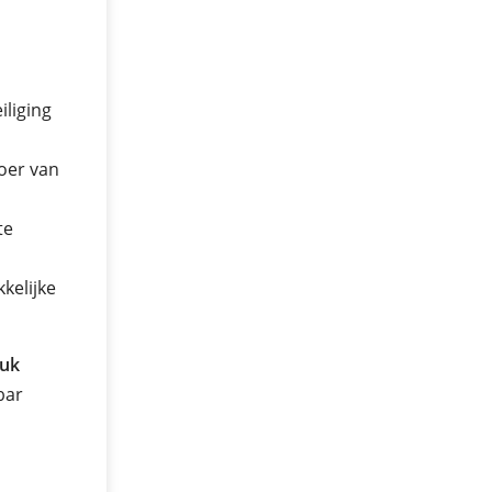
iliging
oer van
te
kelijke
ruk
 bar