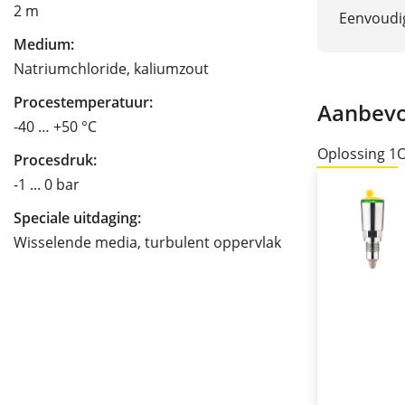
2 m
Eenvoudig
Medium:
Natriumchloride, kaliumzout
Procestemperatuur:
Aanbevo
-40 … +50 °C
Oplossing 1
O
Procesdruk:
-1 ... 0 bar
Speciale uitdaging:
Wisselende media, turbulent oppervlak