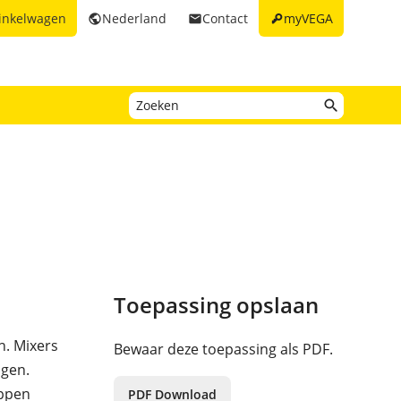
key
inkelwagen
Nederland
Contact
myVEGA
public
email
Toepassing opslaan
n. Mixers
Bewaar deze toepassing als PDF.
ngen.
appen
PDF Download