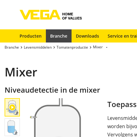
Producten
Branche
Downloads
Service en tra
Mixer
Branche
Levensmiddelen
Tomatenproductie
Mixer
Niveaudetectie in de mixer
Toepass
Levensmiddel
worden bijvo
Vervolgens w