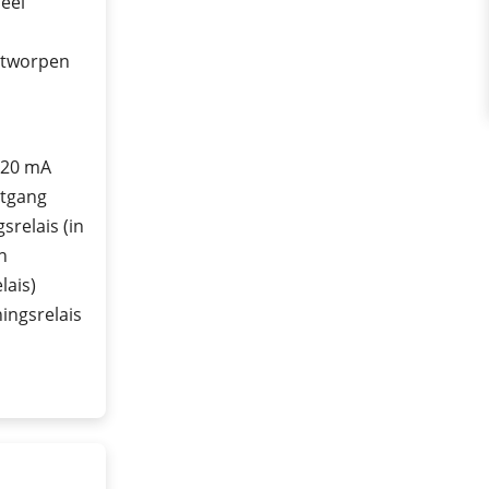
ueel
ntworpen
 20 mA
tgang
srelais (in
n
lais)
ingsrelais