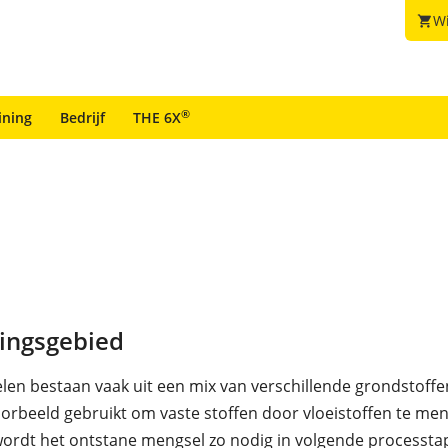
W
shopping_cart
®
ining
Bedrijf
THE 6X
ingsgebied
en bestaan vaak uit een mix van verschillende grondstoffe
orbeeld gebruikt om vaste stoffen door vloeistoffen te me
ordt het ontstane mengsel zo nodig in volgende processt