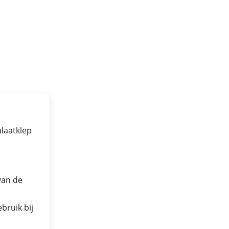
nlaatklep
van de
bruik bij