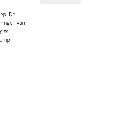
lep. De
eringen van
g te
pomp