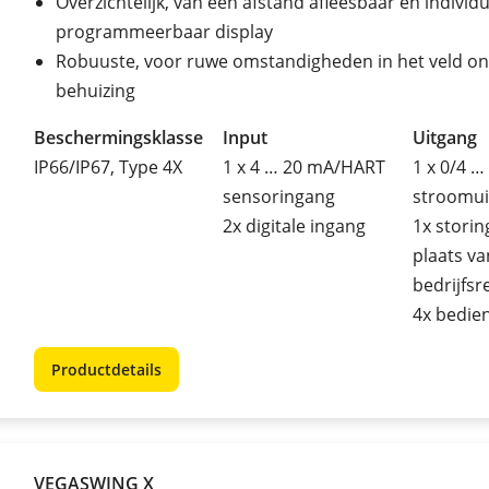
Overzichtelijk, van een afstand afleesbaar en individ
programmeerbaar display
Robuuste, voor ruwe omstandigheden in het veld o
behuizing
Beschermingsklasse
Input
Uitgang
IP66/IP67, Type 4X
1 x 4 … 20 mA/HART
1 x 0/4 …
sensoringang
stroomui
2x digitale ingang
1x storing
plaats va
bedrijfsre
4x bedien
Productdetails
VEGASWING X