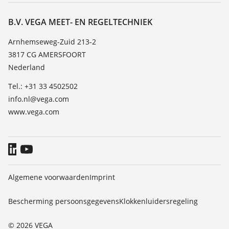
Vacature
Bestendigheidslijst
Over VEGA
B.V. VEGA MEET- EN REGELTECHNIEK
Lijst van diëlektrische constanten
Contact
Arnhemseweg-Zuid 213-2
TeamViewer
3817 CG AMERSFOORT
Nieuws
Nederland
Persberichten
Tel.: +31 33 4502502
Blog
info.nl@vega.com
www.vega.com
Algemene voorwaarden
Imprint
Bescherming persoonsgegevens
Klokkenluidersregeling
© 2026 VEGA