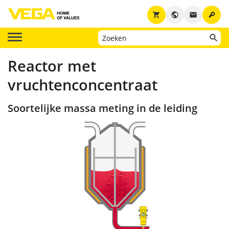
key
shopping_cart
public
email
Reactor met
vruchtenconcentraat
Soortelijke massa meting in de leiding