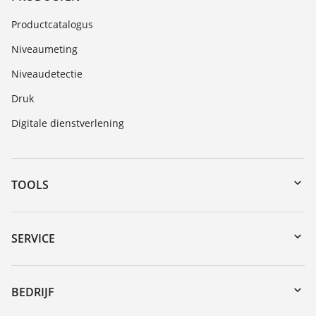
Productcatalogus
Niveaumeting
Niveaudetectie
Druk
Digitale dienstverlening
TOOLS
myVEGA
Downloads
SERVICE
Serienummer zoeken
Reparatieformulier instrument
DTM Collection/PACTware
Seminars
BEDRIJF
Zoeken
Service