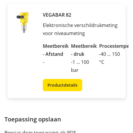
VEGABAR 82
Elektronische verschildrukmeting
voor niveaumeting
Meetbereik
Meetbereik
Procestemper
- Afstand
- druk
-40 ... 150
-
-1 ... 100
°C
bar
Productdetails
Toepassing opslaan
Bewaar deze toepassing als PDF.