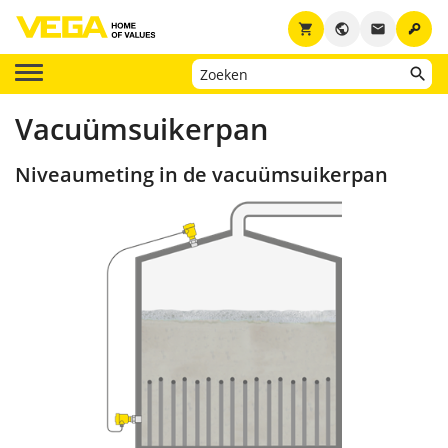
key
shopping_cart
public
email
Vacuümsuikerpan
Niveaumeting in de vacuümsuikerpan