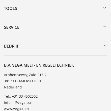
TOOLS
myVEGA
Downloads
SERVICE
Serienummer zoeken
Reparatieformulier instrument
DTM Collection/PACTware
Seminars
BEDRIJF
Zoeken
Service
Vacature
Bestendigheidslijst
Over VEGA
B.V. VEGA MEET- EN REGELTECHNIEK
Lijst van diëlektrische constanten
Contact
Arnhemseweg-Zuid 213-2
TeamViewer
3817 CG AMERSFOORT
Nieuws
Nederland
Persberichten
Tel.: +31 33 4502502
Blog
info.nl@vega.com
www.vega.com