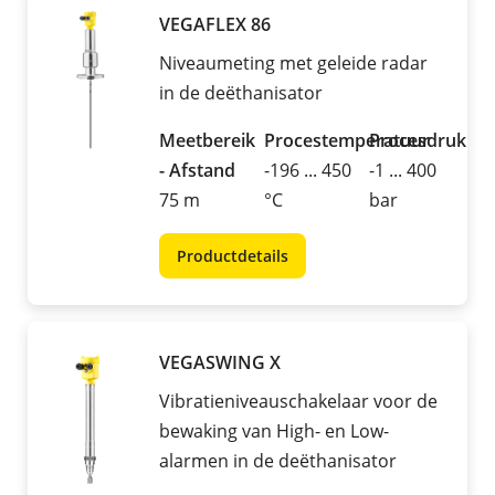
VEGAFLEX 86
Niveaumeting met geleide radar
in de deëthanisator
Meetbereik
Procestemperatuur
Procesdruk
- Afstand
-196 ... 450
-1 ... 400
75 m
°C
bar
Productdetails
VEGASWING X
Vibratieniveauschakelaar voor de
bewaking van High- en Low-
alarmen in de deëthanisator