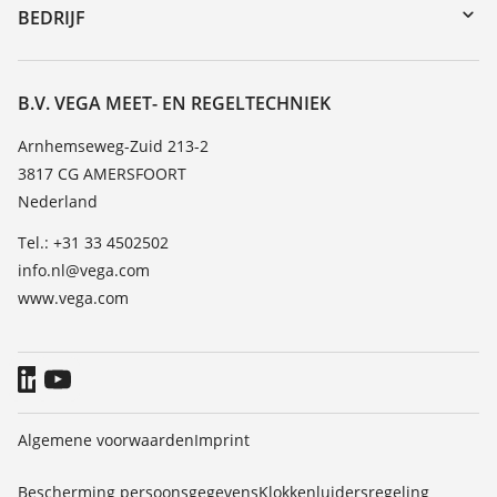
DTM Collection/PACTware
Seminars
BEDRIJF
Zoeken
Service
Vacature
Bestendigheidslijst
Over VEGA
B.V. VEGA MEET- EN REGELTECHNIEK
Lijst van diëlektrische constanten
Contact
Arnhemseweg-Zuid 213-2
TeamViewer
3817 CG AMERSFOORT
Nieuws
Nederland
Persberichten
Tel.: +31 33 4502502
Blog
info.nl@vega.com
www.vega.com
Algemene voorwaarden
Imprint
Bescherming persoonsgegevens
Klokkenluidersregeling