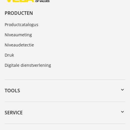
PRODUCTEN
Productcatalogus
Niveaumeting
Niveaudetectie
Druk
Digitale dienstverlening
TOOLS
myVEGA
Downloads
SERVICE
Serienummer zoeken
Reparatieformulier instrument