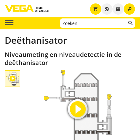
key
shopping_cart
public
email
Deëthanisator
Niveaumeting en niveaudetectie in de
deëthanisator