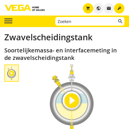
key
shopping_cart
public
email
Zwavelscheidingstank
Soortelijkemassa- en interfacemeting in
de zwavelscheidingstank