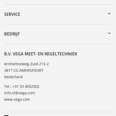
myVEGA
Downloads
SERVICE
Serienummer zoeken
Reparatieformulier instrument
DTM Collection/PACTware
Seminars
BEDRIJF
Zoeken
Service
Vacature
Bestendigheidslijst
Over VEGA
B.V. VEGA MEET- EN REGELTECHNIEK
Lijst van diëlektrische constanten
Contact
Arnhemseweg-Zuid 213-2
TeamViewer
3817 CG AMERSFOORT
Nieuws
Nederland
Persberichten
Tel.: +31 33 4502502
Blog
info.nl@vega.com
www.vega.com