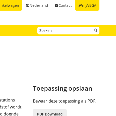
key
inkelwagen
Nederland
Contact
myVEGA
public
email
Toepassing opslaan
stations
Bewaar deze toepassing als PDF.
dstof wordt
 voldoende
PDF Download