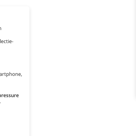
n
ectie-
martphone,
pressure
r