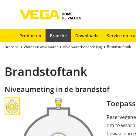
Producten
Branche
Downloads
Service en tra
Brandstoftank
Branche
Water en afvalwater
Afvalwaterbehandeling
Brandstoftank
Niveaumeting in de brandstof
Toepass
Reservegener
om te waarbo
bewaard in e