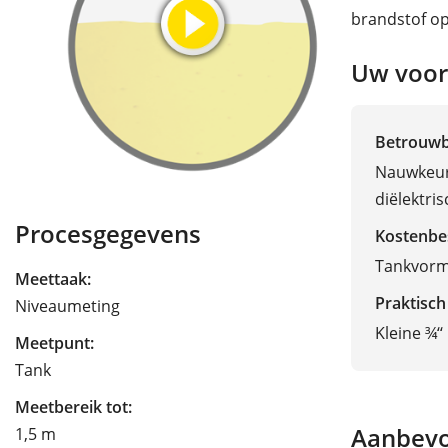
brandstof op
Uw voor
Betrouw
Nauwkeur
diëlektri
Procesgegevens
Kostenbe
Tankvorm 
Meettaak:
Praktisch
Niveaumeting
Kleine ¾‘
Meetpunt:
Tank
Meetbereik tot:
Aanbevo
1,5 m