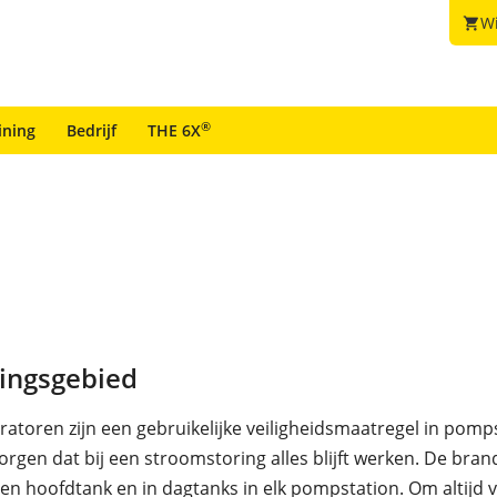
W
shopping_cart
®
ining
Bedrijf
THE 6X
ingsgebied
atoren zijn een gebruikelijke veiligheidsmaatregel in pomp
rgen dat bij een stroomstoring alles blijft werken. De bran
en hoofdtank en in dagtanks in elk pompstation. Om altijd