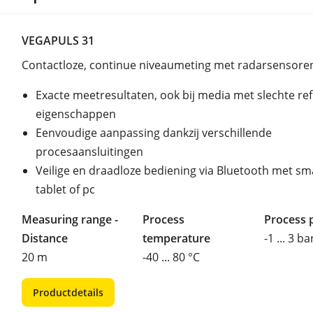
VEGAPULS 31
Contactloze, continue niveaumeting met radarsensore
Exacte meetresultaten, ook bij media met slechte refl
eigenschappen
Eenvoudige aanpassing dankzij verschillende
procesaansluitingen
Veilige en draadloze bediening via Bluetooth met s
tablet of pc
Measuring range -
Process
Process 
Distance
temperature
-1 ... 3 ba
20 m
-40 ... 80 °C
Productdetails