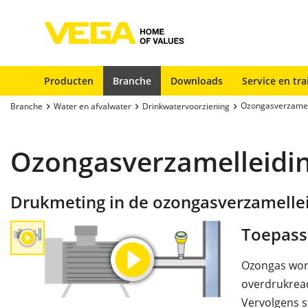
Producten
Branche
Downloads
Service en tra
Ozongasverzamel
Branche
Water en afvalwater
Drinkwatervoorziening
Ozongasverzamelleidi
Drukmeting in de ozongasverzamelle
Toepass
Ozongas word
overdrukreac
Vervolgens s