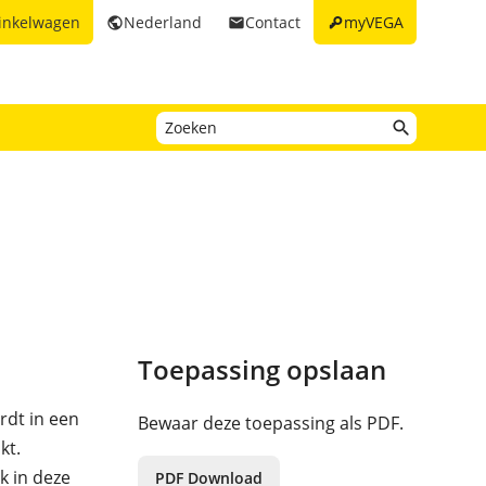
key
inkelwagen
Nederland
Contact
myVEGA
public
email
Toepassing opslaan
rdt in een
Bewaar deze toepassing als PDF.
kt.
k in deze
PDF Download