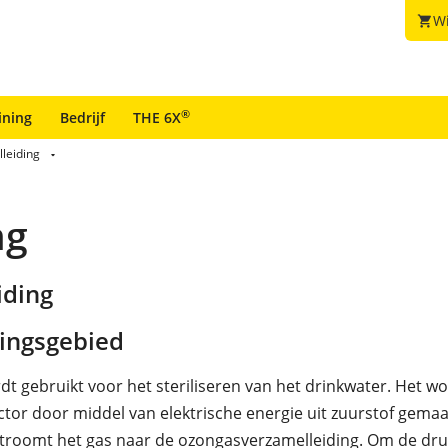
W
shopping_cart
®
ining
Bedrijf
THE 6X
leiding
ng
iding
ingsgebied
t gebruikt voor het steriliseren van het drinkwater. Het wo
tor door middel van elektrische energie uit zuurstof gemaa
troomt het gas naar de ozongasverzamelleiding. Om de dru