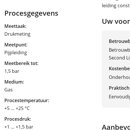
leiding cons
Procesgegevens
Uw voor
Meettaak:
Drukmeting
Betrouw
Meetpunt:
Betrouwba
Pijpleiding
Second Li
Meetbereik tot:
Kostenbe
1,5 bar
Onderhou
Medium:
Praktisch
Gas
Eenvoudig
Procestemperatuur:
+5 … +25 °C
Procesdruk:
Aanbevo
+1 … +1,5 bar