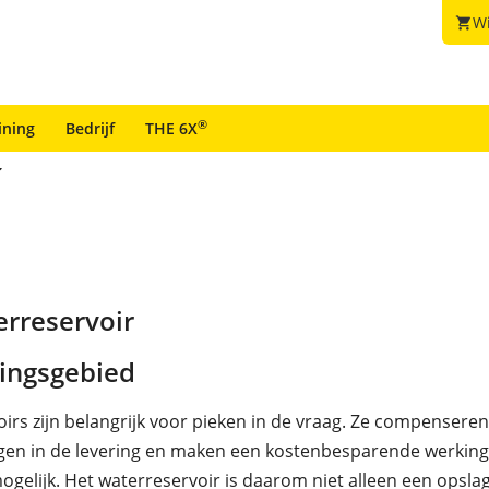
W
shopping_cart
®
ining
Bedrijf
THE 6X
erreservoir
ingsgebied
irs zijn belangrijk voor pieken in de vraag. Ze compenseren
en in de levering en maken een kostenbesparende werking
mogelijk. Het waterreservoir is daarom niet alleen een opsla