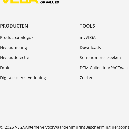
PRODUCTEN
TOOLS
Productcatalogus
myVEGA
Niveaumeting
Downloads
Niveaudetectie
Serienummer zoeken
Druk
DTM Collection/PACTwar
Digitale dienstverlening
Zoeken
© 2026 VEGA
Algemene voorwaarden
Imprint
Bescherming persoon