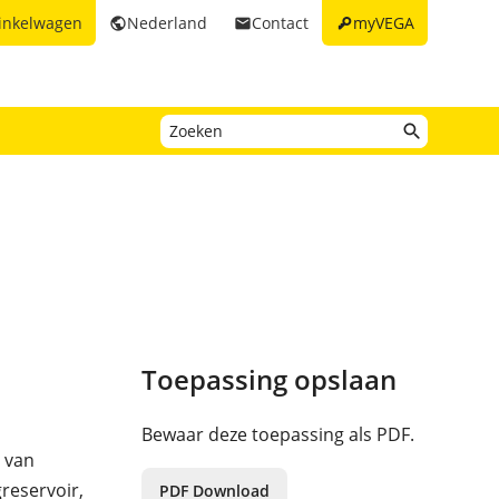
key
inkelwagen
Nederland
Contact
myVEGA
public
email
Toepassing opslaan
Bewaar deze toepassing als PDF.
 van
greservoir,
PDF Download