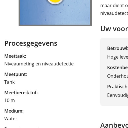
maar dient o
niveaudetect
Uw voor
Procesgegevens
Betrouw
Meettaak:
Hoge lev
Niveaumeting en niveaudetectie
Kostenbe
Meetpunt:
Onderhou
Tank
Praktisch
Meetbereik tot:
Eenvoudig
10 m
Medium:
Water
Aanbevo