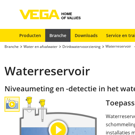
Producten
Branche
Downloads
Service en tra
Waterreservoir
Branche
Water en afvalwater
Drinkwatervoorziening
Waterreservoir
Niveaumeting en -detectie in het wat
Toepass
Waterreservo
schommeling
installaties 