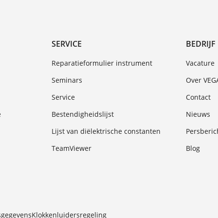
SERVICE
BEDRIJF
Reparatieformulier instrument
Vacature
Seminars
Over VEG
Service
Contact
e
Bestendigheidslijst
Nieuws
Lijst van diëlektrische constanten
Persberic
TeamViewer
Blog
sgegevens
Klokkenluidersregeling