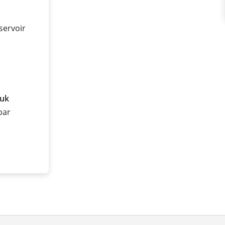
servoir
ruk
 bar