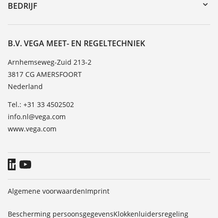
DTM Collection/PACTware
Seminars
BEDRIJF
Zoeken
Service
Vacature
Bestendigheidslijst
Over VEGA
B.V. VEGA MEET- EN REGELTECHNIEK
Lijst van diëlektrische constanten
Contact
Arnhemseweg-Zuid 213-2
TeamViewer
3817 CG AMERSFOORT
Nieuws
Nederland
Persberichten
Tel.: +31 33 4502502
Blog
info.nl@vega.com
www.vega.com
Algemene voorwaarden
Imprint
Bescherming persoonsgegevens
Klokkenluidersregeling