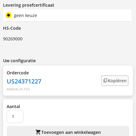
Levering proefcertificaat
geen keuze
HS-Code
90269000
Uw configuratie
Ordercode
US24371227
Kopiëren
BARVALVE.FVX
Aantal
shopping_cart
Toevoegen aan winkelwagen