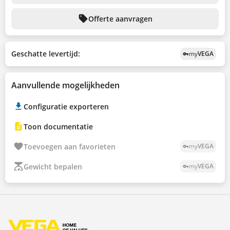
sell
Offerte aanvragen
Geschatte levertijd:
my
VEGA
vpn_key
Aanvullende mogelijkheden
Configuratie exporteren
Toon documentatie
Toevoegen aan favorieten
my
VEGA
vpn_key
Gewicht bepalen
my
VEGA
vpn_key