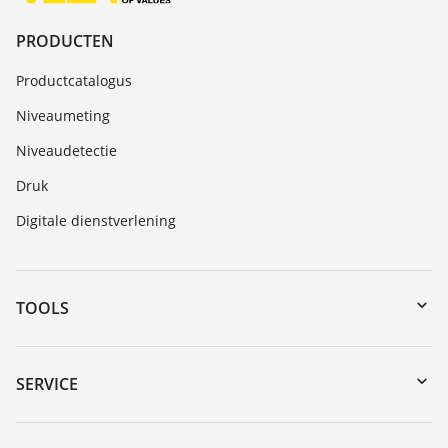
PRODUCTEN
Productcatalogus
Niveaumeting
Niveaudetectie
Druk
Digitale dienstverlening
TOOLS
myVEGA
Downloads
SERVICE
Serienummer zoeken
Reparatieformulier instrument