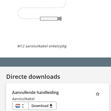
M12 aansluitkabel enkelzijdig
Directe downloads
Aanvullende handleiding
Aansluitkabel
unfold_more
Download
download