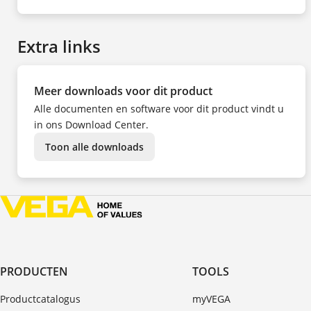
NL
EN
DE
CS
DA
Extra links
ES
FR
HU
IT
KK
Meer downloads voor dit product
NO
PL
Alle documenten en software voor dit product vindt u
PT
SV
in ons Download Center.
TR
UK
ZH
Toon alle downloads
PRODUCTEN
TOOLS
Productcatalogus
myVEGA