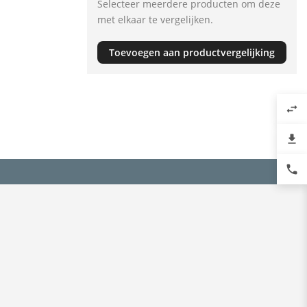
Selecteer meerdere producten om deze
met elkaar te vergelijken.
Toevoegen aan productvergelijking
swap_horiz
file_download
phone